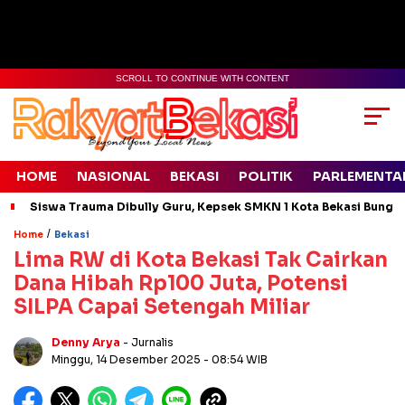
SCROLL TO CONTINUE WITH CONTENT
HOME
NASIONAL
BEKASI
POLITIK
PARLEMENTA
Siswa Trauma Dibully Guru, Kepsek SMKN 1 Kota Bekasi Bung
/
Home
Bekasi
Lima RW di Kota Bekasi Tak Cairkan
Dana Hibah Rp100 Juta, Potensi
SILPA Capai Setengah Miliar
Denny Arya
- Jurnalis
Minggu, 14 Desember 2025
- 08:54 WIB