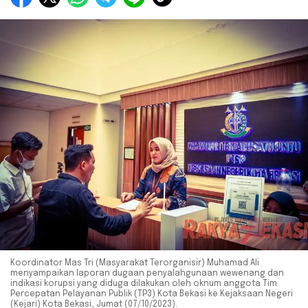
Koordinator Mas Tri (Masyarakat Terorganisir) Muhamad Ali
menyampaikan laporan dugaan penyalahgunaan wewenang dan
indikasi korupsi yang diduga dilakukan oleh oknum anggota Tim
Percepatan Pelayanan Publik (TP3) Kota Bekasi ke Kejaksaan Negeri
(Kejari) Kota Bekasi, Jumat (07/10/2023).