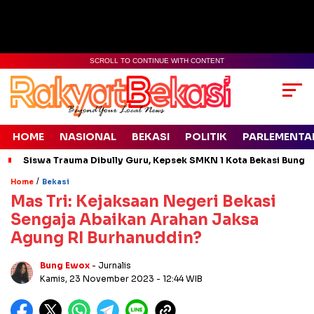
SCROLL TO CONTINUE WITH CONTENT
HOME
NASIONAL
BEKASI
POLITIK
PARLEMENTA
Siswa Trauma Dibully Guru, Kepsek SMKN 1 Kota Bekasi Bung
/
Home
Bekasi
Mas Tri: Kejaksaan Negeri Bekasi
Sengaja Abaikan Arahan Jaksa
Agung RI Burhanuddin?
Bung Ewox
- Jurnalis
Kamis, 23 November 2023
- 12:44 WIB