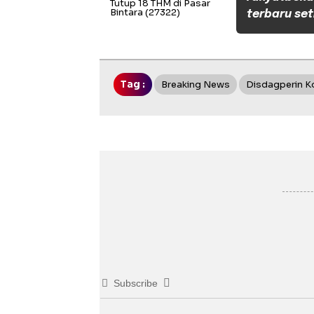
Tutup 18 THM di Pasar
Bintara
(27322)
terbaru set
Tag :
Breaking News
Disdagperin K
Subscribe