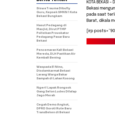
KOTA BEKASI – 
Bekasi mengun
Siswa Trauma Dibully
Guru, Kepsek SMKN 1 Kota
pada saat terl
Bekasi Bungkam
Barat, dikala 
Hasut Pedagang di
Masjid, Dirut PTMP
[irp posts=”90
Polisikan Provokator
Pedagang Pasar Baru
Bekasi
Pencemaran Kali Bekasi
Mereda, DLH Pastikan Air
Kembali Bening
Waspada El Nino,
Disdamkarmat Bekasi
Larang Warga Bakar
Sampah di Lahan Kosong
Ngeri! Lapak Rongsok
Gang Selon Ludes Dilalap
Jago Merah
Cegah Demo Angkot,
DPRD Soroti Rute Baru
TransBeken di Bekasi