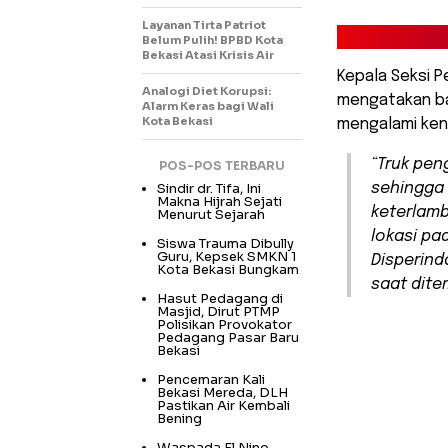
Layanan Tirta Patriot
Belum Pulih! BPBD Kota
Bekasi Atasi Krisis Air
Kepala Seksi P
Analogi Diet Korupsi:
mengatakan ba
Alarm Keras bagi Wali
Kota Bekasi
mengalami kend
“Truk pen
POS-POS TERBARU
Sindir dr. Tifa, Ini
sehingga
Makna Hijrah Sejati
keterlam
Menurut Sejarah
lokasi pa
Siswa Trauma Dibully
Guru, Kepsek SMKN 1
Disperind
Kota Bekasi Bungkam
saat ditem
Hasut Pedagang di
Masjid, Dirut PTMP
Polisikan Provokator
Pedagang Pasar Baru
Bekasi
Pencemaran Kali
Bekasi Mereda, DLH
Pastikan Air Kembali
Bening
Waspada El Nino,