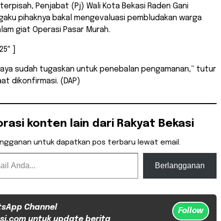
terpisah, Penjabat (Pj) Wali Kota Bekasi Raden Gani
ku pihaknya bakal mengevaluasi pembludakan warga
alam giat Operasi Pasar Murah.
25″ ]
 saya sudah tugaskan untuk penebalan pengamanan,” tutur
aat dikonfirmasi. (DAP)
orasi konten lain dari Rakyat Bekasi
angganan untuk dapatkan pos terbaru lewat email.
Berlangganan
tsApp Channel
Follow
si.com untuk update berita