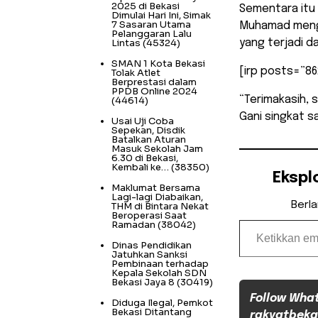
2025 di Bekasi
Sementara itu 
Dimulai Hari Ini, Simak
7 Sasaran Utama
Muhamad menga
Pelanggaran Lalu
Lintas
(45324)
yang terjadi d
SMAN 1 Kota Bekasi
[irp posts=”86
Tolak Atlet
Berprestasi dalam
PPDB Online 2024
“Terimakasih,
(44614)
Gani singkat s
Usai Uji Coba
Sepekan, Disdik
Batalkan Aturan
Masuk Sekolah Jam
6.30 di Bekasi,
Kembali ke…
(38350)
Ekspl
Maklumat Bersama
Lagi-lagi Diabaikan,
Berl
THM di Bintara Nekat
Beroperasi Saat
Ketikkan email Anda...
Ramadan
(38042)
Dinas Pendidikan
Jatuhkan Sanksi
Pembinaan terhadap
Kepala Sekolah SDN
Bekasi Jaya 8
(30419)
Follow Wha
Diduga Ilegal, Pemkot
Bekasi Ditantang
rakyatbeka