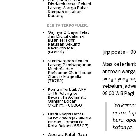
Disdamkarmat Bekasi
Larang Warga Bakar
Sampah di Lahan
Kosong
BERITA TERPOPULER:
Gajinya Dibayar Telat
dan Dicicil dalam 4
Bulan Terakhir,
Ratusan Sekuriti
Pakuwon Mall…
(80234)
[irp posts=”90
Summarecon Bekasi
Atas keterlam
Larang Pembangunan
Mushola dan
antrean warga 
Perluasan Club House
Cluster Magnolia
warga yang sej
(78782)
sebelum jadwal
Pemain Terbaik AFF
U-16 Pulang ke
08.00 WIB Pagi.
Bekasi, Tri Adhianto
Ganjar “Bocah
Cikunir”…
(66860)
“Ya kare
antre, ta
Disdukcapil Catat
14.687 Warga Jakarta
buru, apa
Pindah Domisili ke
Kota Bekasi
(65307)
katanya.
Operasi Patuh Jaya