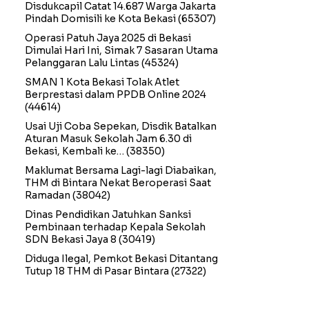
Disdukcapil Catat 14.687 Warga Jakarta
Pindah Domisili ke Kota Bekasi
(65307)
Operasi Patuh Jaya 2025 di Bekasi
Dimulai Hari Ini, Simak 7 Sasaran Utama
Pelanggaran Lalu Lintas
(45324)
SMAN 1 Kota Bekasi Tolak Atlet
Berprestasi dalam PPDB Online 2024
(44614)
Usai Uji Coba Sepekan, Disdik Batalkan
Aturan Masuk Sekolah Jam 6.30 di
Bekasi, Kembali ke…
(38350)
Maklumat Bersama Lagi-lagi Diabaikan,
THM di Bintara Nekat Beroperasi Saat
Ramadan
(38042)
Dinas Pendidikan Jatuhkan Sanksi
Pembinaan terhadap Kepala Sekolah
SDN Bekasi Jaya 8
(30419)
Diduga Ilegal, Pemkot Bekasi Ditantang
Tutup 18 THM di Pasar Bintara
(27322)