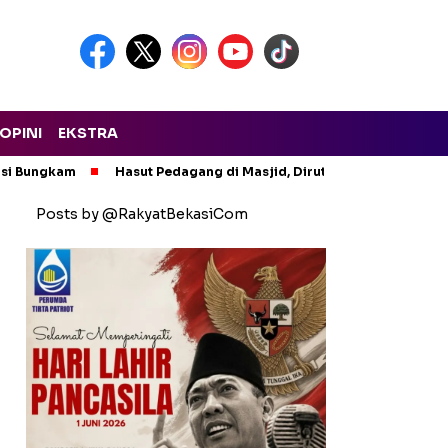
OPINI
EKSTRA
asi Bungkam
Hasut Pedagang di Masjid, Dirut PTMP Polisikan P
Posts by @RakyatBekasiCom