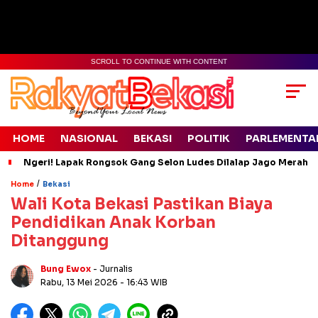
SCROLL TO CONTINUE WITH CONTENT
HOME
NASIONAL
BEKASI
POLITIK
PARLEMENTA
Ngeri! Lapak Rongsok Gang Selon Ludes Dilalap Jago Merah
/
Home
Bekasi
Wali Kota Bekasi Pastikan Biaya
Pendidikan Anak Korban
Ditanggung
Bung Ewox
- Jurnalis
Rabu, 13 Mei 2026
- 16:43 WIB