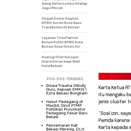
Gang Selon Ludes Dilalap
Jago Merah
Cegah Demo Angkot,
DPRD Soroti Rute Baru
TransBeken di Bekasi
Layanan Tirta Patriot
Belum Pulih! BPBD Kota
Bekasi Atasi Krisis Air
Analogi Diet Korupsi:
Alarm Keras bagi Wali
Kota Bekasi
POS-POS TERBARU
Siswa Trauma Dibully
Karta Ketua RT
Guru, Kepsek SMKN 1
Kota Bekasi Bungkam
itu mengaku b
Hasut Pedagang di
jenis cluster 
Masjid, Dirut PTMP
Polisikan Provokator
Pedagang Pasar Baru
“Soal izin, sa
Bekasi
Pemda karena 
Pencemaran Kali
Karta kepada w
Bekasi Mereda, DLH