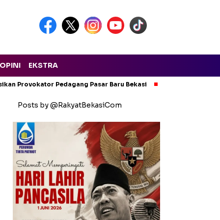
OPINI
EKSTRA
isikan Provokator Pedagang Pasar Baru Bekasi
Pencemaran Kali
Posts by @RakyatBekasiCom