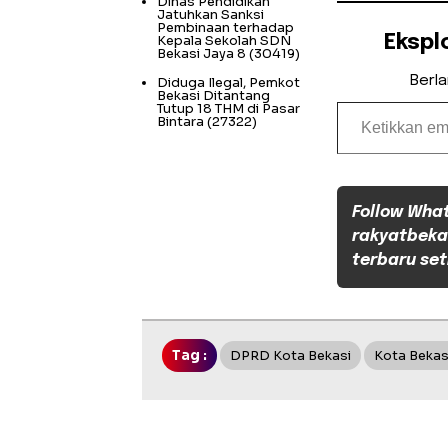
Dinas Pendidikan
Jatuhkan Sanksi
Pembinaan terhadap
Kepala Sekolah SDN
Ekspl
Bekasi Jaya 8
(30419)
Berl
Diduga Ilegal, Pemkot
Bekasi Ditantang
Ketikkan email Anda...
Tutup 18 THM di Pasar
Bintara
(27322)
Follow Wha
rakyatbeka
terbaru set
Tag :
DPRD Kota Bekasi
Kota Bekas