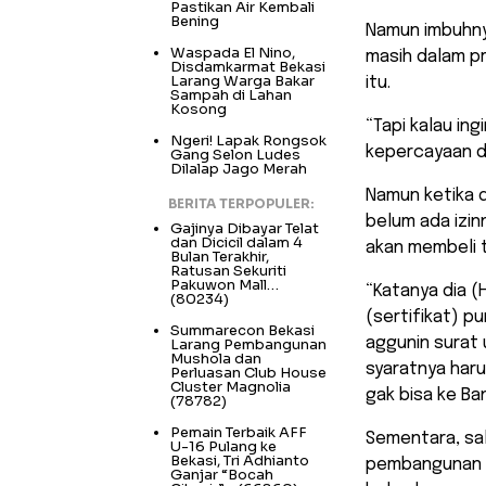
Pastikan Air Kembali
Bening
Namun imbuhny
Waspada El Nino,
masih dalam p
Disdamkarmat Bekasi
Larang Warga Bakar
itu.
Sampah di Lahan
Kosong
“Tapi kalau ing
Ngeri! Lapak Rongsok
kepercayaan da
Gang Selon Ludes
Dilalap Jago Merah
Namun ketika
BERITA TERPOPULER:
belum ada izi
Gajinya Dibayar Telat
dan Dicicil dalam 4
akan membeli 
Bulan Terakhir,
Ratusan Sekuriti
Pakuwon Mall…
“Katanya dia (
(80234)
(sertifikat) p
Summarecon Bekasi
aggunin surat 
Larang Pembangunan
Mushola dan
syaratnya haru
Perluasan Club House
Cluster Magnolia
gak bisa ke Ba
(78782)
Pemain Terbaik AFF
Sementara, sa
U-16 Pulang ke
Bekasi, Tri Adhianto
pembangunan p
Ganjar “Bocah