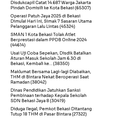
Disdukcapil Catat 14.687 Warga Jakarta
Pindah Domisili ke Kota Bekasi
(65307)
Operasi Patuh Jaya 2025 di Bekasi
Dimulai Hari Ini, Simak 7 Sasaran Utama
Pelanggaran Lalu Lintas
(45324)
SMAN 1 Kota Bekasi Tolak Atlet
Berprestasi dalam PPDB Online 2024
(44614)
Usai Uji Coba Sepekan, Disdik Batalkan
Aturan Masuk Sekolah Jam 6.30 di
Bekasi, Kembali ke…
(38350)
Maklumat Bersama Lagi-lagi Diabaikan,
THM di Bintara Nekat Beroperasi Saat
Ramadan
(38042)
Dinas Pendidikan Jatuhkan Sanksi
Pembinaan terhadap Kepala Sekolah
SDN Bekasi Jaya 8
(30419)
Diduga Ilegal, Pemkot Bekasi Ditantang
Tutup 18 THM di Pasar Bintara
(27322)