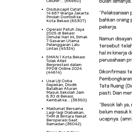
Cikunir”…
(66860)
bulan lamanya.
Disdukcapil Catat
14.687 Warga Jakarta
“Pelaksanaan 
Pindah Domisili ke
bahkan orang 
Kota Bekasi
(65307)
pekerja.
Operasi Patuh Jaya
2025 di Bekasi
Dimulai Hari Ini, Simak
Namun disayan
7 Sasaran Utama
Pelanggaran Lalu
tersebut telah
Lintas
(45324)
hal ini kinerj
SMAN 1 Kota Bekasi
perusahaan pr
Tolak Atlet
Berprestasi dalam
PPDB Online 2024
Dikonfirmasi te
(44614)
Pembongkaran 
Usai Uji Coba
Sepekan, Disdik
Tata Ruang (D
Batalkan Aturan
Masuk Sekolah Jam
pasti. Dian me
6.30 di Bekasi,
Kembali ke…
(38350)
“Besok lah ya,
Maklumat Bersama
belum masuk ke 
Lagi-lagi Diabaikan,
THM di Bintara Nekat
ucapnya. (amn
Beroperasi Saat
Ramadan
(38042)