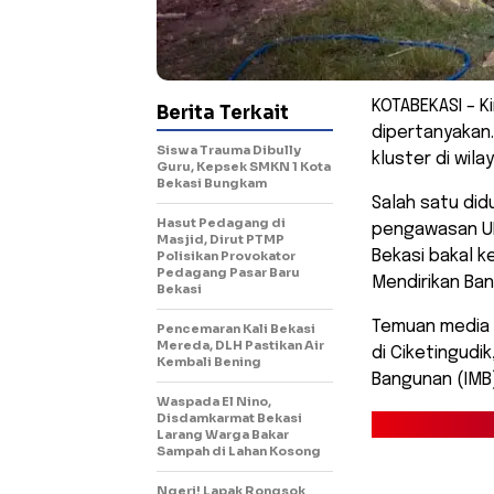
KOTABEKASI – 
Berita Terkait
dipertanyakan
Siswa Trauma Dibully
kluster di wil
Guru, Kepsek SMKN 1 Kota
Bekasi Bungkam
Salah satu did
Hasut Pedagang di
pengawasan U
Masjid, Dirut PTMP
Bekasi bakal ke
Polisikan Provokator
Pedagang Pasar Baru
Mendirikan Ba
Bekasi
Temuan media 
Pencemaran Kali Bekasi
Mereda, DLH Pastikan Air
di Ciketingudi
Kembali Bening
Bangunan (IMB
Waspada El Nino,
Disdamkarmat Bekasi
Larang Warga Bakar
Sampah di Lahan Kosong
Ngeri! Lapak Rongsok