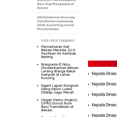
2028, 28 Truk Kompaktor
Baru Siap Mengaspal di
Bekasi
223 Kebakaran Guncang
Kota Bekasi sepanjang
2026, Korsleting Listrik
Mendominasi
POS-POS TERBARU
Pencemaran Kali
Bekasi Mereda, DLH
Pastikan Air Kembali
Bening
Waspada El Nino,
Disdamkarmat Bekasi
Larang Warga Bakar
​Kepala Dina
Sampah di Lahan
Kosong
​Kepala Dina
Ngeri! Lapak Rongsok
Gang Selon Ludes
Dilalap Jago Merah
​Kepala Dina
Cegah Demo Angkot,
DPRD Soroti Rute
​Kepala Din
Baru TransBeken di
Bekasi
​Kepala Dina