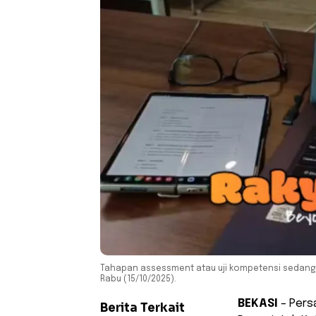
Tahapan assessment atau uji kompetensi sedang
Rabu (15/10/2025).
BEKASI
– Persa
Berita Terkait