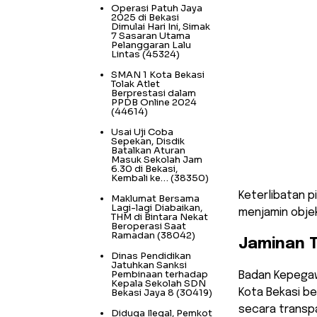
Operasi Patuh Jaya
2025 di Bekasi
Dimulai Hari Ini, Simak
7 Sasaran Utama
Pelanggaran Lalu
Lintas
(45324)
SMAN 1 Kota Bekasi
Tolak Atlet
Berprestasi dalam
PPDB Online 2024
(44614)
Usai Uji Coba
Sepekan, Disdik
Batalkan Aturan
Masuk Sekolah Jam
6.30 di Bekasi,
Kembali ke…
(38350)
​Keterlibatan 
Maklumat Bersama
Lagi-lagi Diabaikan,
menjamin objekt
THM di Bintara Nekat
Beroperasi Saat
Ramadan
(38042)
Jaminan T
Dinas Pendidikan
Jatuhkan Sanksi
Pembinaan terhadap
​Badan Kepega
Kepala Sekolah SDN
Bekasi Jaya 8
(30419)
Kota Bekasi b
secara transp
Diduga Ilegal, Pemkot