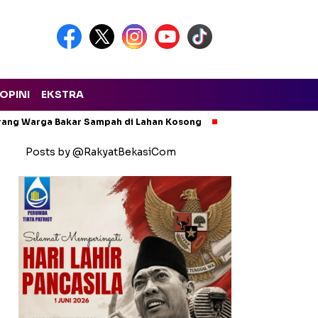
OPINI
EKSTRA
arang Warga Bakar Sampah di Lahan Kosong
Ngeri! Lapak Rong
Posts by @RakyatBekasiCom