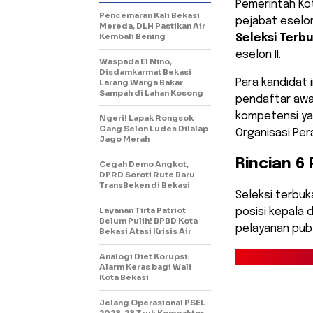
Pemerintah Ko
Pencemaran Kali Bekasi
pejabat eselon 
Mereda, DLH Pastikan Air
Kembali Bening
Seleksi Terb
eselon II.
Waspada El Nino,
Disdamkarmat Bekasi
​Para kandidat 
Larang Warga Bakar
Sampah di Lahan Kosong
pendaftar awal
kompetensi ya
Ngeri! Lapak Rongsok
Gang Selon Ludes Dilalap
Organisasi Per
Jago Merah
Rincian 6
Cegah Demo Angkot,
DPRD Soroti Rute Baru
TransBeken di Bekasi
​Seleksi terbu
Layanan Tirta Patriot
posisi kepala 
Belum Pulih! BPBD Kota
pelayanan publ
Bekasi Atasi Krisis Air
Analogi Diet Korupsi:
Alarm Keras bagi Wali
Kota Bekasi
Jelang Operasional PSEL