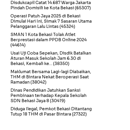
Disdukcapil Catat 14.687 Warga Jakarta
Pindah Domisili ke Kota Bekasi
(65307)
Operasi Patuh Jaya 2025 di Bekasi
Dimulai Hari Ini, Simak 7 Sasaran Utama
Pelanggaran Lalu Lintas
(45324)
SMAN 1 Kota Bekasi Tolak Atlet
Berprestasi dalam PPDB Online 2024
(44614)
Usai Uji Coba Sepekan, Disdik Batalkan
Aturan Masuk Sekolah Jam 6.30 di
Bekasi, Kembali ke…
(38350)
Maklumat Bersama Lagi-lagi Diabaikan,
THM di Bintara Nekat Beroperasi Saat
Ramadan
(38042)
Dinas Pendidikan Jatuhkan Sanksi
Pembinaan terhadap Kepala Sekolah
SDN Bekasi Jaya 8
(30419)
Diduga Ilegal, Pemkot Bekasi Ditantang
Tutup 18 THM di Pasar Bintara
(27322)