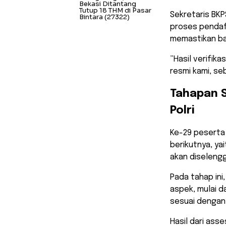
Bekasi Ditantang
Tutup 18 THM di Pasar
​Sekretaris BK
Bintara
(27322)
proses pendaft
memastikan ba
​”Hasil verifik
resmi kami, se
Tahapan S
Polri
Ke-29 peserta 
berikutnya, ya
akan diseleng
Pada tahap ini
aspek, mulai d
sesuai dengan 
Hasil dari ass