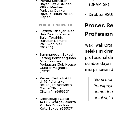
Pemda Kesulitan
Bayar Gaji ASN dan
(DPMPTSP)
PPPK, Menkeu
Purbaya Cairkan
Rp20,5 Triliun Pekan
​Direktur RS
Depan
BERITA TERPOPULER:
Proses Se
Gajinya Dibayar Telat
Profesion
dan Dicicil dalam 4
Bulan Terakhir,
Ratusan Sekuriti
Pakuwon Mall…
​Wakil Wali Ko
(80234)
seleksi ini d
Summarecon Bekasi
profesional d
Larang Pembangunan
Mushola dan
sumber daya m
Perluasan Club House
Cluster Magnolia
misi pimpinan 
(78782)
Pemain Terbaik AFF
​”Kami me
U-16 Pulang ke
Bekasi, Tri Adhianto
Prinsipny
Ganjar “Bocah
Cikunir”…
(66860)
sama deng
seleksi,”
Disdukcapil Catat
14.687 Warga Jakarta
Pindah Domisili ke
Kota Bekasi
(65307)