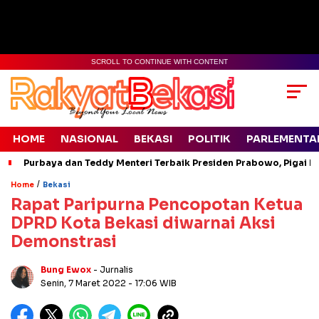
SCROLL TO CONTINUE WITH CONTENT
HOME
NASIONAL
BEKASI
POLITIK
PARLEMENTA
Purbaya dan Teddy Menteri Terbaik Presiden Prabowo, Pigai Pa
/
Home
Bekasi
Rapat Paripurna Pencopotan Ketua
DPRD Kota Bekasi diwarnai Aksi
Demonstrasi
Bung Ewox
- Jurnalis
Senin, 7 Maret 2022
- 17:06 WIB