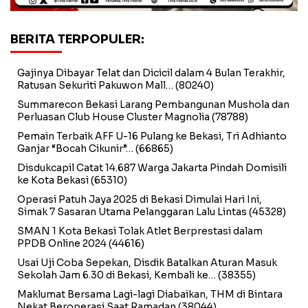
BERITA TERPOPULER:
Gajinya Dibayar Telat dan Dicicil dalam 4 Bulan Terakhir,
Ratusan Sekuriti Pakuwon Mall…
(80240)
Summarecon Bekasi Larang Pembangunan Mushola dan
Perluasan Club House Cluster Magnolia
(78788)
Pemain Terbaik AFF U-16 Pulang ke Bekasi, Tri Adhianto
Ganjar “Bocah Cikunir”…
(66865)
Disdukcapil Catat 14.687 Warga Jakarta Pindah Domisili
ke Kota Bekasi
(65310)
Operasi Patuh Jaya 2025 di Bekasi Dimulai Hari Ini,
Simak 7 Sasaran Utama Pelanggaran Lalu Lintas
(45328)
SMAN 1 Kota Bekasi Tolak Atlet Berprestasi dalam
PPDB Online 2024
(44616)
Usai Uji Coba Sepekan, Disdik Batalkan Aturan Masuk
Sekolah Jam 6.30 di Bekasi, Kembali ke…
(38355)
Maklumat Bersama Lagi-lagi Diabaikan, THM di Bintara
Nekat Beroperasi Saat Ramadan
(38044)