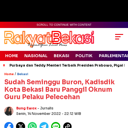
SCROLL TO CONTINUE WITH CONTENT
HOME
NASIONAL
BEKASI
POLITIK
PARLEMENTA
Purbaya dan Teddy Menteri Terbaik Presiden Prabowo, Pigai Pa
/
Home
Bekasi
Sudah Seminggu Buron, Kadisdik
Kota Bekasi Baru Panggil Oknum
Guru Pelaku Pelecehan
Bung Ewox
- Jurnalis
Senin, 14 November 2022
- 22:12 WIB