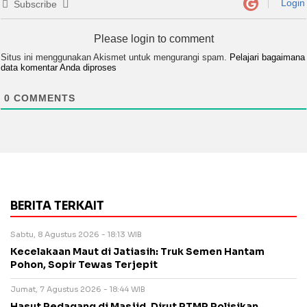
Login
Subscribe
Please login to comment
Situs ini menggunakan Akismet untuk mengurangi spam.
Pelajari bagaimana
data komentar Anda diproses
0
COMMENTS
BERITA TERKAIT
Sabtu, 8 Agustus 2026 - 18:13 WIB
Kecelakaan Maut di Jatiasih: Truk Semen Hantam
Pohon, Sopir Tewas Terjepit
Jumat, 7 Agustus 2026 - 18:44 WIB
Hasut Pedagang di Masjid, Dirut PTMP Polisikan