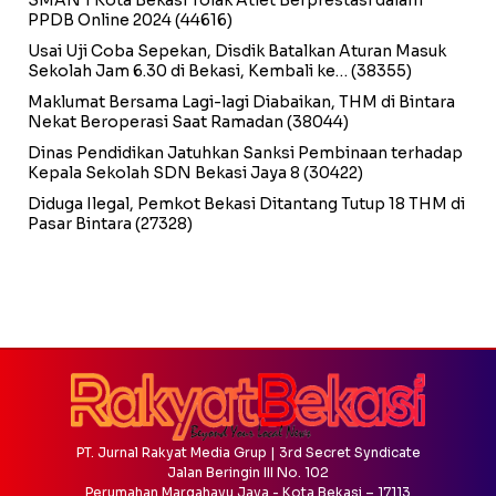
PPDB Online 2024
(44616)
Usai Uji Coba Sepekan, Disdik Batalkan Aturan Masuk
Sekolah Jam 6.30 di Bekasi, Kembali ke…
(38355)
Maklumat Bersama Lagi-lagi Diabaikan, THM di Bintara
Nekat Beroperasi Saat Ramadan
(38044)
Dinas Pendidikan Jatuhkan Sanksi Pembinaan terhadap
Kepala Sekolah SDN Bekasi Jaya 8
(30422)
Diduga Ilegal, Pemkot Bekasi Ditantang Tutup 18 THM di
Pasar Bintara
(27328)
PT. Jurnal Rakyat Media Grup | 3rd Secret Syndicate
Jalan Beringin III No. 102
Perumahan Margahayu Jaya - Kota Bekasi – 17113