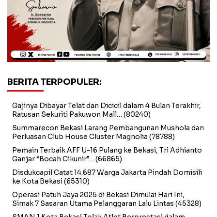
BERITA TERPOPULER:
Gajinya Dibayar Telat dan Dicicil dalam 4 Bulan Terakhir,
Ratusan Sekuriti Pakuwon Mall…
(80240)
Summarecon Bekasi Larang Pembangunan Mushola dan
Perluasan Club House Cluster Magnolia
(78788)
Pemain Terbaik AFF U-16 Pulang ke Bekasi, Tri Adhianto
Ganjar “Bocah Cikunir”…
(66865)
Disdukcapil Catat 14.687 Warga Jakarta Pindah Domisili
ke Kota Bekasi
(65310)
Operasi Patuh Jaya 2025 di Bekasi Dimulai Hari Ini,
Simak 7 Sasaran Utama Pelanggaran Lalu Lintas
(45328)
SMAN 1 Kota Bekasi Tolak Atlet Berprestasi dalam