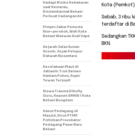
Hadapi Risiko Kebakaran
Kota (Pemkot)
saat Kemarau,
Disdamkarmat Bekasi
Perkuat Cadangan Air
Sebab, 3 ribu 
terdaftar di 
Pimpin Jabar Pemuda
Non-perokok, Wali Kota
Bekasi Waswas Soal Vape
Sedangkan TKK 
BKN.
Sejarah Jalan Sunan
Gresik: Jejak Pelopor
Dakwah Nusantara
Kecelakaan Maut di
Jatiasih: Truk Semen
Hantam Pohon, Sopir
Tewas Terjepit
Siswa Trauma Dibully
Guru, Kepsek SMKN 1 Kota
Bekasi Bungkam
Hasut Pedagang di
Masjid, Dirut PTMP
Polisikan Provokator
Pedagang Pasar Baru
Bekasi