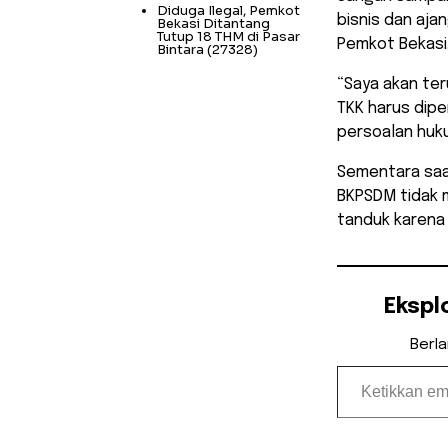
Diduga Ilegal, Pemkot
bisnis dan aja
Bekasi Ditantang
Tutup 18 THM di Pasar
Pemkot Bekasi
Bintara
(27328)
“Saya akan ter
TKK harus dipe
persoalan huk
Sementara saat
BKPSDM tidak m
tanduk karena 
Ekspl
Berl
Ketikkan email Anda...