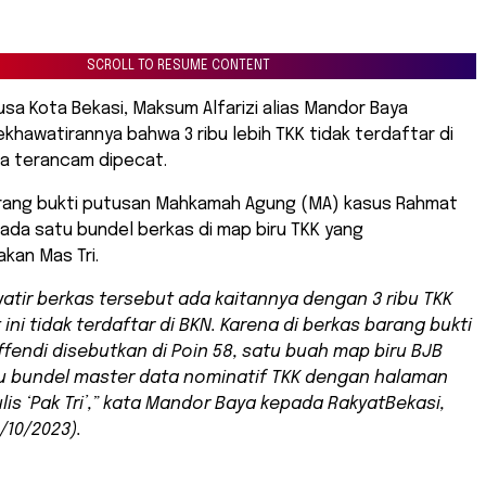
SCROLL TO RESUME CONTENT
usa Kota Bekasi, Maksum Alfarizi alias Mandor Baya
hawatirannya bahwa 3 ribu lebih TKK tidak terdaftar di
a terancam dipecat.
arang bukti putusan Mahkamah Agung (MA) kasus Rahmat
ada satu bundel berkas di map biru TKK yang
an Mas Tri.
watir berkas tersebut ada kaitannya dengan 3 ribu TKK
ini tidak terdaftar di BKN. Karena di berkas barang bukti
fendi disebutkan di Poin 58, satu buah map biru BJB
tu bundel master data nominatif TKK dengan halaman
ulis ‘Pak Tri’,” kata Mandor Baya kepada RakyatBekasi,
/10/2023).