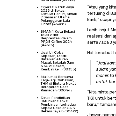
Operasi Patuh Jaya
“Atau yang kit
2025 di Bekasi
tertuang di BJ
Dimulai Hari Ini, Simak
7 Sasaran Utama
Bank,” ucapnya
Pelanggaran Lalu
Lintas
(45328)
Lebih lanjut 
SMAN 1 Kota Bekasi
Tolak Atlet
realisasi dari 
Berprestasi dalam
PPDB Online 2024
serta Asda 3 
(44616)
Usai Uji Coba
Hal tersebut h
Sepekan, Disdik
Batalkan Aturan
Masuk Sekolah Jam
“Jadi kam
6.30 di Bekasi,
Kembali ke…
(38355)
sulam yan
meminta k
Maklumat Bersama
Lagi-lagi Diabaikan,
untuk ber
THM di Bintara Nekat
Beroperasi Saat
Ramadan
(38044)
“Kita minta p
Dinas Pendidikan
TKK untuk bert
Jatuhkan Sanksi
Pembinaan terhadap
baru,” tambah
Kepala Sekolah SDN
Bekasi Jaya 8
(30422)
Jangan sampai 