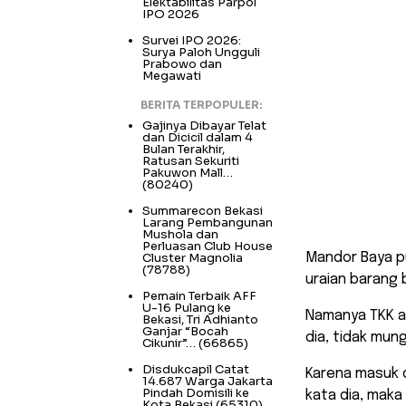
Elektabilitas Parpol
IPO 2026
Survei IPO 2026:
Surya Paloh Ungguli
Prabowo dan
Megawati
BERITA TERPOPULER:
Gajinya Dibayar Telat
dan Dicicil dalam 4
Bulan Terakhir,
Ratusan Sekuriti
Pakuwon Mall…
(80240)
Summarecon Bekasi
Larang Pembangunan
Mushola dan
Perluasan Club House
Cluster Magnolia
Mandor Baya pu
(78788)
uraian barang b
Pemain Terbaik AFF
U-16 Pulang ke
Namanya TKK ad
Bekasi, Tri Adhianto
Ganjar “Bocah
dia, tidak mung
Cikunir”…
(66865)
Disdukcapil Catat
Karena masuk d
14.687 Warga Jakarta
Pindah Domisili ke
kata dia, maka
Kota Bekasi
(65310)