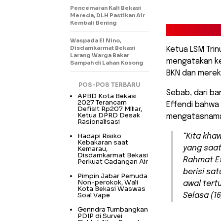
Pencemaran Kali Bekasi
Mereda, DLH Pastikan Air
Kembali Bening
Waspada El Nino,
Disdamkarmat Bekasi
Ketua LSM Trin
Larang Warga Bakar
mengatakan kek
Sampah di Lahan Kosong
BKN dan merek
POS-POS TERBARU
Sebab, dari b
APBD Kota Bekasi
2027 Terancam
Effendi bahwa 
Defisit Rp207 Miliar,
Ketua DPRD Desak
mengatasnamak
Rasionalisasi
Hadapi Risiko
“Kita kha
Kebakaran saat
yang saat 
Kemarau,
Disdamkarmat Bekasi
Rahmat Ef
Perkuat Cadangan Air
berisi sa
Pimpin Jabar Pemuda
Non-perokok, Wali
awal tert
Kota Bekasi Waswas
Soal Vape
Selasa (16
Gerindra Tumbangkan
PDIP di Survei