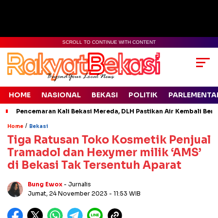
SCROLL TO CONTINUE WITH CONTENT
HOME
NASIONAL
BEKASI
POLITIK
PARLEMENTA
Pencemaran Kali Bekasi Mereda, DLH Pastikan Air Kembali Ben
/
Home
Bekasi
Tiga Ratusan Toko Kosmetik Penjual
Tramadol dan Hexymer milik ‘AMS’
di Bekasi Tak Tersentuh Aparat
Bung Ewox
- Jurnalis
Jumat, 24 November 2023
- 11:53 WIB