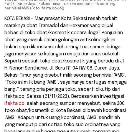
RW 08, Duren Jaya, Bekasi Timur. Toko ini disebut milik seorang
berinisial AMS (Foto:ifakta.co/joj)
KOTA BEKASI – Masyarakat Kota Bekasi resah terkait
maraknya obat Tramadol dan Hexymer yang dijual
bebas di toko obat/kosmetik secara ilegal. Penjualan
obat yang masuk dalam golongan antikolinergik ini
bukan saja dikonsumsi oleh orang tua, namun diduga
juga menyasar ke kalangan remaja dan anak sekolah.
Seperti sebuah toko obat/kosmetik yang berada di Jl.
H. Nonon Sonthanie, Jl. Baru RT 04 RW 08, Duren Jaya,
Bekasi Timur yang disebut milik seorang berinisial ‘AMS’.
“Toko ini milik bang ‘AMS’, saya hanya bertugas menjaga
bang,” terang pria penjaga toko, seperti dikutip dari
ifakta.co, Selasa (21/11/2023). Berdasarkan investigasi
ifakta.co
, salah seorang sumber menyebut, sekira 300
toko obat/kosmetik di Kota Bekasi di bawah koordinasi
‘AMS’. Adapun untuk uang koordinasi, ‘AMS’ sendirilah
yang mengutip dari setiap toko sub ordinatnya yang
besarannya dua hingga tiga juta rupiah, tergantung