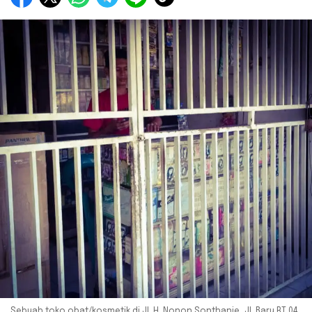
Sebuah toko obat/kosmetik di Jl. H. Nonon Sonthanie, Jl. Baru RT 04