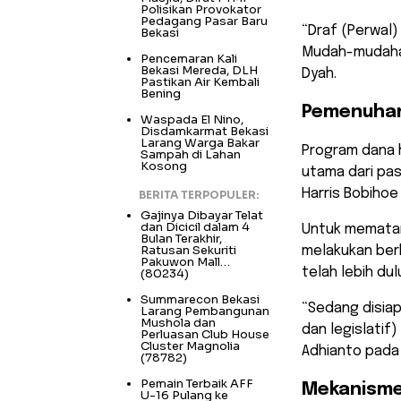
Polisikan Provokator
Pedagang Pasar Baru
“Draf (Perwal) 
Bekasi
Mudah-mudahan
Pencemaran Kali
Bekasi Mereda, DLH
Dyah.
Pastikan Air Kembali
Bening
Pemenuhan 
Waspada El Nino,
Disdamkarmat Bekasi
Larang Warga Bakar
Program dana h
Sampah di Lahan
Kosong
utama dari pas
Harris Bobihoe 
BERITA TERPOPULER:
Gajinya Dibayar Telat
dan Dicicil dalam 4
Untuk mematan
Bulan Terakhir,
Ratusan Sekuriti
melakukan berb
Pakuwon Mall…
telah lebih du
(80234)
Summarecon Bekasi
“Sedang disiap
Larang Pembangunan
Mushola dan
dan legislatif
Perluasan Club House
Cluster Magnolia
Adhianto pada
(78782)
Pemain Terbaik AFF
Mekanisme
U-16 Pulang ke