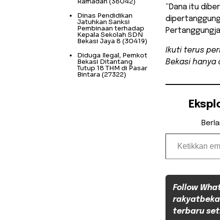
Ramadan
(38042)
“Dana itu dibe
Dinas Pendidikan
dipertanggungj
Jatuhkan Sanksi
Pembinaan terhadap
Pertanggungja
Kepala Sekolah SDN
Bekasi Jaya 8
(30419)
Ikuti terus p
Diduga Ilegal, Pemkot
Bekasi Ditantang
Bekasi hanya 
Tutup 18 THM di Pasar
Bintara
(27322)
Ekspl
Berl
Ketikkan email Anda...
Follow Wha
rakyatbeka
terbaru set