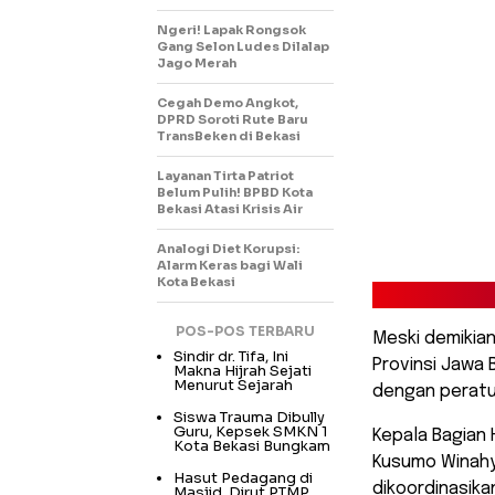
Ngeri! Lapak Rongsok
Gang Selon Ludes Dilalap
Jago Merah
Cegah Demo Angkot,
DPRD Soroti Rute Baru
TransBeken di Bekasi
Layanan Tirta Patriot
Belum Pulih! BPBD Kota
Bekasi Atasi Krisis Air
Analogi Diet Korupsi:
Alarm Keras bagi Wali
Kota Bekasi
POS-POS TERBARU
Meski demikian
Sindir dr. Tifa, Ini
Provinsi Jawa 
Makna Hijrah Sejati
Menurut Sejarah
dengan peratur
Siswa Trauma Dibully
Guru, Kepsek SMKN 1
Kepala Bagian 
Kota Bekasi Bungkam
Kusumo Winahy
Hasut Pedagang di
dikoordinasikan
Masjid, Dirut PTMP