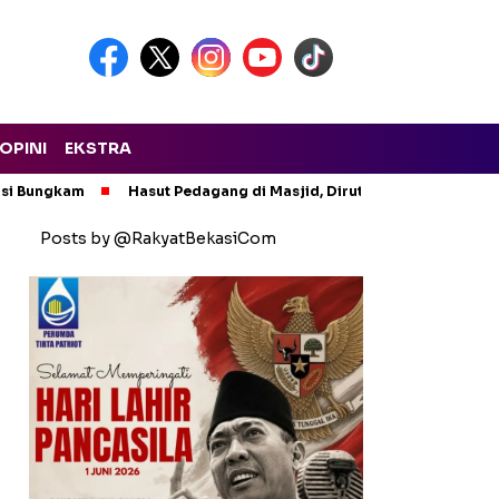
OPINI
EKSTRA
asi Bungkam
Hasut Pedagang di Masjid, Dirut PTMP Polisikan P
Posts by @RakyatBekasiCom