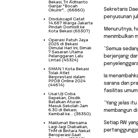
Bekasi, Tri Adhianto
Ganjar “Bocah
Sekretaris Da
Cikunir”…
(66860)
penyusunan juk
Disdukcapil Catat
14.687 Warga Jakarta
Pindah Domisili ke
Menurutnya, ha
Kota Bekasi
(65307)
menimbulkan m
Operasi Patuh Jaya
2025 di Bekasi
Dimulai Hari Ini, Simak
“Semua sedang
7 Sasaran Utama
Pelanggaran Lalu
berjenjang dar
Lintas
(45324)
penyelenggara
SMAN 1 Kota Bekasi
Tolak Atlet
Ia menambahka
Berprestasi dalam
PPDB Online 2024
sarana dan pra
(44614)
fasilitas umum
Usai Uji Coba
Sepekan, Disdik
Batalkan Aturan
“Yang jelas it
Masuk Sekolah Jam
6.30 di Bekasi,
membangun di l
Kembali ke…
(38350)
Maklumat Bersama
Setiap RW yang
Lagi-lagi Diabaikan,
pertanggungja
THM di Bintara Nekat
Beroperasi Saat