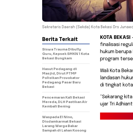
Sekretaris Daerah (Sekda) Kota Bekasi Drs Junaed
KOTA BEKASI
Berita Terkait
finalisasi reg
Siswa Trauma Dibully
hukum berupa P
Guru, Kepsek SMKN 1 Kota
Bekasi Bungkam
program terse
Hasut Pedagang di
Wali Kota Beka
Masjid, Dirut PTMP
landasan hukum
Polisikan Provokator
Pedagang Pasar Baru
di tingkat kota
Bekasi
“Sekarang kit
Pencemaran Kali Bekasi
Mereda, DLH Pastikan Air
ujar Tri Adhian
Kembali Bening
Waspada El Nino,
Disdamkarmat Bekasi
Larang Warga Bakar
Sampah di Lahan Kosong