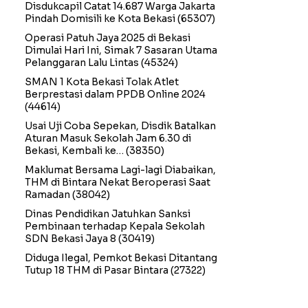
Disdukcapil Catat 14.687 Warga Jakarta
Pindah Domisili ke Kota Bekasi
(65307)
Operasi Patuh Jaya 2025 di Bekasi
Dimulai Hari Ini, Simak 7 Sasaran Utama
Pelanggaran Lalu Lintas
(45324)
SMAN 1 Kota Bekasi Tolak Atlet
Berprestasi dalam PPDB Online 2024
(44614)
Usai Uji Coba Sepekan, Disdik Batalkan
Aturan Masuk Sekolah Jam 6.30 di
Bekasi, Kembali ke…
(38350)
Maklumat Bersama Lagi-lagi Diabaikan,
THM di Bintara Nekat Beroperasi Saat
Ramadan
(38042)
Dinas Pendidikan Jatuhkan Sanksi
Pembinaan terhadap Kepala Sekolah
SDN Bekasi Jaya 8
(30419)
Diduga Ilegal, Pemkot Bekasi Ditantang
Tutup 18 THM di Pasar Bintara
(27322)