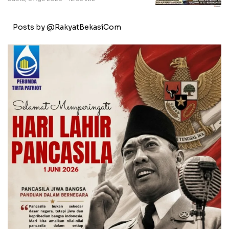
Posts by @RakyatBekasiCom