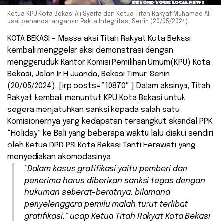
Ketua KPU Kota Bekasi Ali Syaifa dan Ketua Titah Rakyat Muhamad Ali
usai penandatanganan Pakta Integritas, Senin (20/05/2024).
KOTA BEKASI – Massa aksi Titah Rakyat Kota Bekasi
kembali menggelar aksi demonstrasi dengan
menggeruduk Kantor Komisi Pemilihan Umum(KPU) Kota
Bekasi, Jalan Ir H Juanda, Bekasi Timur, Senin
(20/05/2024). [irp posts=”10870″ ] Dalam aksinya, Titah
Rakyat kembali menuntut KPU Kota Bekasi untuk
segera menjatuhkan sanksi kepada salah satu
Komisionernya yang kedapatan tersangkut skandal PPK
“Holiday” ke Bali yang beberapa waktu lalu diakui sendiri
oleh Ketua DPD PSI Kota Bekasi Tanti Herawati yang
menyediakan akomodasinya.
“Dalam kasus gratifikasi yaitu pemberi dan
penerima harus diberikan sanksi tegas dengan
hukuman seberat-beratnya, bilamana
penyelenggara pemilu malah turut terlibat
gratifikasi,” ucap Ketua Titah Rakyat Kota Bekasi