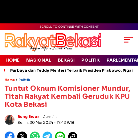
SCROLL TO CONTINUE WITH CONTENT
HOME
NASIONAL
BEKASI
POLITIK
PARLEMENTA
Purbaya dan Teddy Menteri Terbaik Presiden Prabowo, Pigai Pa
/
Home
Politik
Tuntut Oknum Komisioner Mundur,
Titah Rakyat Kembali Geruduk KPU
Kota Bekasi
Bung Ewox
- Jurnalis
Senin, 20 Mei 2024
- 17:42 WIB