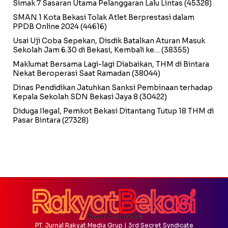
Simak 7 Sasaran Utama Pelanggaran Lalu Lintas
(45328)
SMAN 1 Kota Bekasi Tolak Atlet Berprestasi dalam
PPDB Online 2024
(44616)
Usai Uji Coba Sepekan, Disdik Batalkan Aturan Masuk
Sekolah Jam 6.30 di Bekasi, Kembali ke…
(38355)
Maklumat Bersama Lagi-lagi Diabaikan, THM di Bintara
Nekat Beroperasi Saat Ramadan
(38044)
Dinas Pendidikan Jatuhkan Sanksi Pembinaan terhadap
Kepala Sekolah SDN Bekasi Jaya 8
(30422)
Diduga Ilegal, Pemkot Bekasi Ditantang Tutup 18 THM di
Pasar Bintara
(27328)
PT. Jurnal Rakyat Media Grup | 3rd Secret Syndicate