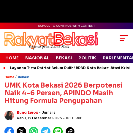
SCROLL TO CONTINUE WITH CONTENT
HOME
NASIONAL
BEKASI
POLITIK
PARLEMENTA
Layanan Tirta Patriot Belum Pulih! BPBD Kota Bekasi Atasi Krisis
/
Home
Bekasi
UMK Kota Bekasi 2026 Berpotensi
Naik 4–6 Persen, APINDO Masih
Hitung Formula Pengupahan
Bung Ewox
- Jurnalis
Rabu, 17 Desember 2025
- 12:01 WIB