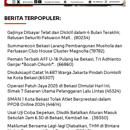
BERITA TERPOPULER:
Gajinya Dibayar Telat dan Dicicil dalam 4 Bulan Terakhir,
Ratusan Sekuriti Pakuwon Mall…
(80234)
Summarecon Bekasi Larang Pembangunan Mushola dan
Perluasan Club House Cluster Magnolia
(78782)
Pemain Terbaik AFF U-16 Pulang ke Bekasi, Tri Adhianto
Ganjar “Bocah Cikunir”…
(66860)
Disdukcapil Catat 14.687 Warga Jakarta Pindah Domisili
ke Kota Bekasi
(65307)
Operasi Patuh Jaya 2025 di Bekasi Dimulai Hari Ini,
Simak 7 Sasaran Utama Pelanggaran Lalu Lintas
(45324)
SMAN 1 Kota Bekasi Tolak Atlet Berprestasi dalam
PPDB Online 2024
(44614)
Usai Uji Coba Sepekan, Disdik Batalkan Aturan Masuk
Sekolah Jam 6.30 di Bekasi, Kembali ke…
(38350)
Maklumat Bersama Lagi-lagi Diabaikan, THM di Bintara