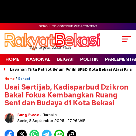
SCROLL TO CONTINUE WITH CONTENT
HOME
NASIONAL
BEKASI
POLITIK
PARLEMENTA
Layanan Tirta Patriot Belum Pulih! BPBD Kota Bekasi Atasi Krisis
/
Home
Bekasi
Usai Sertijab, Kadisparbud Dzikron
Bakal Fokus Kembangkan Ruang
Seni dan Budaya di Kota Bekasi
Bung Ewox
- Jurnalis
Senin, 8 September 2025
- 17:26 WIB