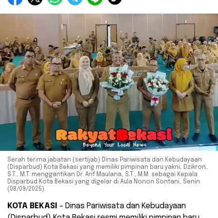
Serah terima jabatan (sertijab) Dinas Pariwisata dan Kebudayaan
(Disparbud) Kota Bekasi yang memiliki pimpinan baru yakni, Dzikron,
S.T., M.T. menggantikan Dr. Arif Maulana, S.T., M.M. sebagai Kepala
Disparbud Kota Bekasi yang digelar di Aula Nonon Sontani, Senin
(08/09/2025).
KOTA BEKASI
– Dinas Pariwisata dan Kebudayaan
(Disparbud) Kota Bekasi resmi memiliki pimpinan baru.