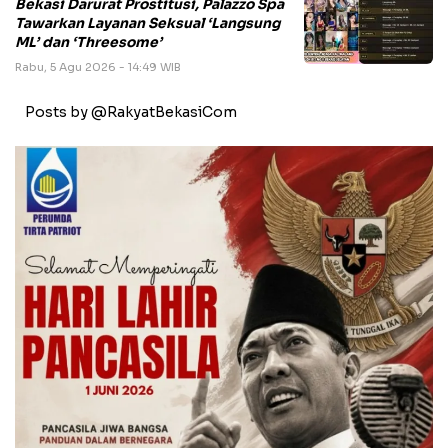
Bekasi Darurat Prostitusi, Palazzo Spa
Tawarkan Layanan Seksual ‘Langsung
ML’ dan ‘Threesome’
Rabu, 5 Agu 2026 - 14:49 WIB
Posts by @RakyatBekasiCom