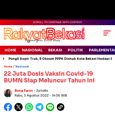
SCROLL TO CONTINUE WITH CONTENT
HOME
NASIONAL
BEKASI
POLITIK
PARLEMENTA
Pungli Sopir Truk, 5 Oknum PPPK Dishub Kota Bekasi Hadapi Si
/
Home
Nasional
22 Juta Dosis Vaksin Covid-19
BUMN Siap Meluncur Tahun Ini
Bung Ewox
- Jurnalis
Rabu, 3 Agustus 2022
- 14:06 WIB