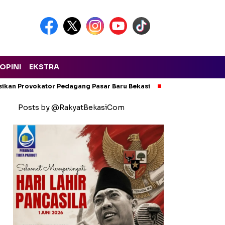
OPINI
EKSTRA
isikan Provokator Pedagang Pasar Baru Bekasi
Pencemaran Kali
Posts by @RakyatBekasiCom