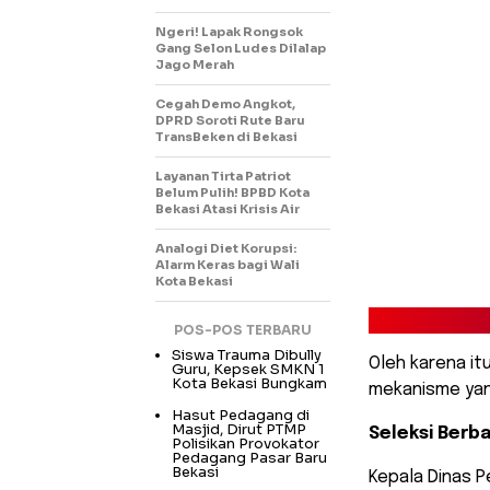
Ngeri! Lapak Rongsok
Gang Selon Ludes Dilalap
Jago Merah
Cegah Demo Angkot,
DPRD Soroti Rute Baru
TransBeken di Bekasi
Layanan Tirta Patriot
Belum Pulih! BPBD Kota
Bekasi Atasi Krisis Air
Analogi Diet Korupsi:
Alarm Keras bagi Wali
Kota Bekasi
POS-POS TERBARU
Siswa Trauma Dibully
Oleh karena itu
Guru, Kepsek SMKN 1
Kota Bekasi Bungkam
mekanisme yan
Hasut Pedagang di
Masjid, Dirut PTMP
Seleksi Berba
Polisikan Provokator
Pedagang Pasar Baru
Bekasi
Kepala Dinas P