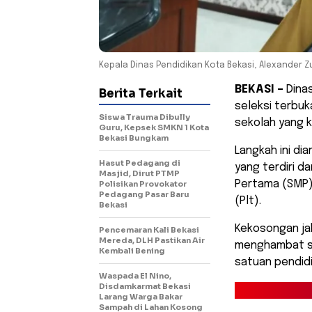
Kepala Dinas Pendidikan Kota Bekasi, Alexander Zul
BEKASI –
Dinas
Berita Terkait
seleksi terbu
Siswa Trauma Dibully
sekolah yang 
Guru, Kepsek SMKN 1 Kota
Bekasi Bungkam
Langkah ini di
Hasut Pedagang di
yang terdiri d
Masjid, Dirut PTMP
Pertama (SMP) 
Polisikan Provokator
Pedagang Pasar Baru
(Plt).
Bekasi
Kekosongan jab
Pencemaran Kali Bekasi
Mereda, DLH Pastikan Air
menghambat st
Kembali Bening
satuan pendidi
Waspada El Nino,
Disdamkarmat Bekasi
Larang Warga Bakar
Sampah di Lahan Kosong