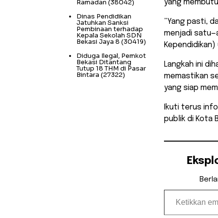
Ramadan
(38042)
yang membutu
Dinas Pendidikan
​”Yang pasti, 
Jatuhkan Sanksi
Pembinaan terhadap
menjadi satu—
Kepala Sekolah SDN
Bekasi Jaya 8
(30419)
Kependidikan) 
Diduga Ilegal, Pemkot
Bekasi Ditantang
​Langkah ini d
Tutup 18 THM di Pasar
Bintara
(27322)
memastikan sel
yang siap mem
​Ikuti terus i
publik di Kota 
Ekspl
Berl
Ketikkan email Anda...