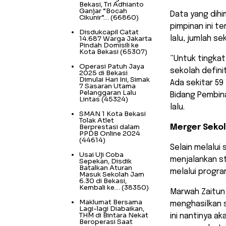
Bekasi, Tri Adhianto
Ganjar “Bocah
​Data yang di
Cikunir”…
(66860)
pimpinan ini te
Disdukcapil Catat
14.687 Warga Jakarta
lalu, jumlah se
Pindah Domisili ke
Kota Bekasi
(65307)
​”Untuk tingka
Operasi Patuh Jaya
sekolah defini
2025 di Bekasi
Dimulai Hari Ini, Simak
Ada sekitar 59
7 Sasaran Utama
Pelanggaran Lalu
Bidang Pembina
Lintas
(45324)
lalu.
SMAN 1 Kota Bekasi
Tolak Atlet
Berprestasi dalam
Merger Sekol
PPDB Online 2024
(44614)
​Selain melalui
Usai Uji Coba
menjalankan st
Sepekan, Disdik
Batalkan Aturan
melalui progr
Masuk Sekolah Jam
6.30 di Bekasi,
Kembali ke…
(38350)
​Marwah Zaitu
Maklumat Bersama
menghasilkan s
Lagi-lagi Diabaikan,
THM di Bintara Nekat
ini nantinya ak
Beroperasi Saat