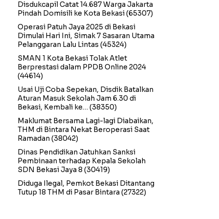
Disdukcapil Catat 14.687 Warga Jakarta
Pindah Domisili ke Kota Bekasi
(65307)
Operasi Patuh Jaya 2025 di Bekasi
Dimulai Hari Ini, Simak 7 Sasaran Utama
Pelanggaran Lalu Lintas
(45324)
SMAN 1 Kota Bekasi Tolak Atlet
Berprestasi dalam PPDB Online 2024
(44614)
Usai Uji Coba Sepekan, Disdik Batalkan
Aturan Masuk Sekolah Jam 6.30 di
Bekasi, Kembali ke…
(38350)
Maklumat Bersama Lagi-lagi Diabaikan,
THM di Bintara Nekat Beroperasi Saat
Ramadan
(38042)
Dinas Pendidikan Jatuhkan Sanksi
Pembinaan terhadap Kepala Sekolah
SDN Bekasi Jaya 8
(30419)
Diduga Ilegal, Pemkot Bekasi Ditantang
Tutup 18 THM di Pasar Bintara
(27322)