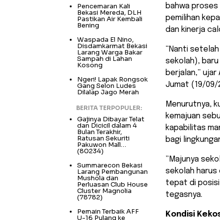
Pencemaran Kali
bahwa proses
Bekasi Mereda, DLH
pemilihan kepa
Pastikan Air Kembali
Bening
dan kinerja cal
Waspada El Nino,
Disdamkarmat Bekasi
“Nanti setelah
Larang Warga Bakar
Sampah di Lahan
sekolah), baru
Kosong
berjalan,” ujar
Ngeri! Lapak Rongsok
Jumat (19/09/2
Gang Selon Ludes
Dilalap Jago Merah
​Menurutnya, 
BERITA TERPOPULER:
kemajuan sebu
Gajinya Dibayar Telat
dan Dicicil dalam 4
kapabilitas m
Bulan Terakhir,
Ratusan Sekuriti
bagi lingkunga
Pakuwon Mall…
(80234)
​”Majunya seko
Summarecon Bekasi
sekolah harus 
Larang Pembangunan
Mushola dan
tepat di posis
Perluasan Club House
Cluster Magnolia
tegasnya.
(78782)
Pemain Terbaik AFF
Kondisi Keko
U-16 Pulang ke