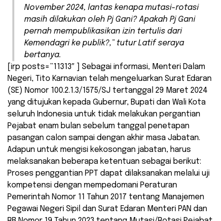
November 2024, lantas kenapa mutasi-rotasi
masih dilakukan oleh Pj Gani? Apakah Pj Gani
pernah mempublikasikan izin tertulis dari
Kemendagri ke publik?,” tutur Latif seraya
bertanya.
[irp posts=”11313″ ] Sebagai informasi, Menteri Dalam
Negeri, Tito Karnavian telah mengeluarkan Surat Edaran
(SE) Nomor 100.2.1.3/1575/SJ tertanggal 29 Maret 2024
yang ditujukan kepada Gubernur, Bupati dan Wali Kota
seluruh Indonesia untuk tidak melakukan pergantian
Pejabat enam bulan sebelum tanggal penetapan
pasangan calon sampai dengan akhir masa Jabatan.
Adapun untuk mengisi kekosongan jabatan, harus
melaksanakan beberapa ketentuan sebagai berikut:
Proses penggantian PPT dapat dilaksanakan melalui uji
kompetensi dengan mempedomani Peraturan
Pemerintah Nomor 11 Tahun 2017 tentang Manajemen
Pegawai Negeri Sipil dan Surat Edaran Menteri PAN dan
RB Nomor 19 Tahun 2023 tentang Mutasi/Rotasi Pejabat