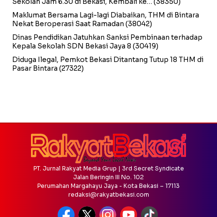
Sekolah Jam 6.30 di Bekasi, Kembali ke…
(38350)
Maklumat Bersama Lagi-lagi Diabaikan, THM di Bintara
Nekat Beroperasi Saat Ramadan
(38042)
Dinas Pendidikan Jatuhkan Sanksi Pembinaan terhadap
Kepala Sekolah SDN Bekasi Jaya 8
(30419)
Diduga Ilegal, Pemkot Bekasi Ditantang Tutup 18 THM di
Pasar Bintara
(27322)
PT. Jurnal Rakyat Media Grup | 3rd Secret Syndicate
Jalan Beringin III No. 102
Perumahan Margahayu Jaya - Kota Bekasi – 17113
redaksi@rakyatbekasi.com