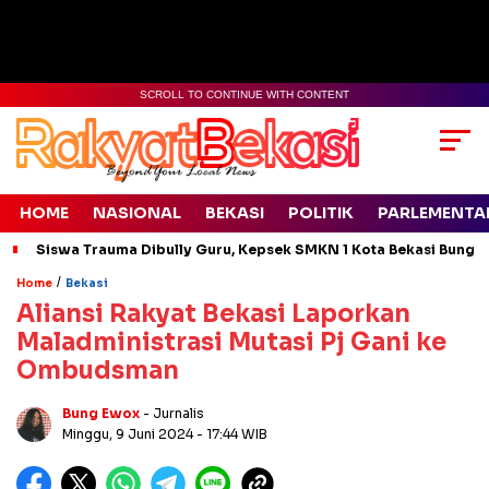
SCROLL TO CONTINUE WITH CONTENT
HOME
NASIONAL
BEKASI
POLITIK
PARLEMENTA
Siswa Trauma Dibully Guru, Kepsek SMKN 1 Kota Bekasi Bung
/
Home
Bekasi
Aliansi Rakyat Bekasi Laporkan
Maladministrasi Mutasi Pj Gani ke
Ombudsman
Bung Ewox
- Jurnalis
Minggu, 9 Juni 2024
- 17:44 WIB