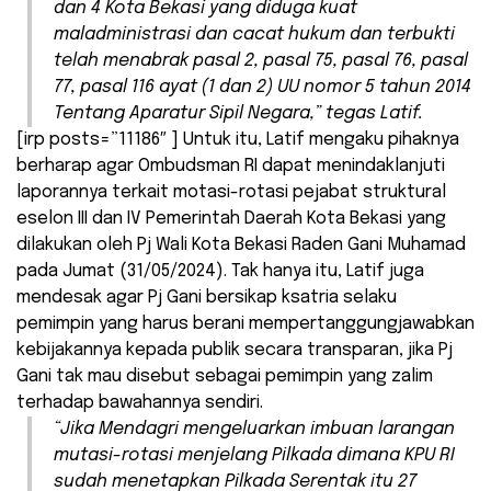
dan 4 Kota Bekasi yang diduga kuat
maladministrasi dan cacat hukum dan terbukti
telah menabrak pasal 2, pasal 75, pasal 76, pasal
77, pasal 116 ayat (1 dan 2) UU nomor 5 tahun 2014
Tentang Aparatur Sipil Negara,” tegas Latif.
[irp posts=”11186″ ] Untuk itu, Latif mengaku pihaknya
berharap agar Ombudsman RI dapat menindaklanjuti
laporannya terkait motasi-rotasi pejabat struktural
eselon III dan IV Pemerintah Daerah Kota Bekasi yang
dilakukan oleh Pj Wali Kota Bekasi Raden Gani Muhamad
pada Jumat (31/05/2024). Tak hanya itu, Latif juga
mendesak agar Pj Gani bersikap ksatria selaku
pemimpin yang harus berani mempertanggungjawabkan
kebijakannya kepada publik secara transparan, jika Pj
Gani tak mau disebut sebagai pemimpin yang zalim
terhadap bawahannya sendiri.
“Jika Mendagri mengeluarkan imbuan larangan
mutasi-rotasi menjelang Pilkada dimana KPU RI
sudah menetapkan Pilkada Serentak itu 27