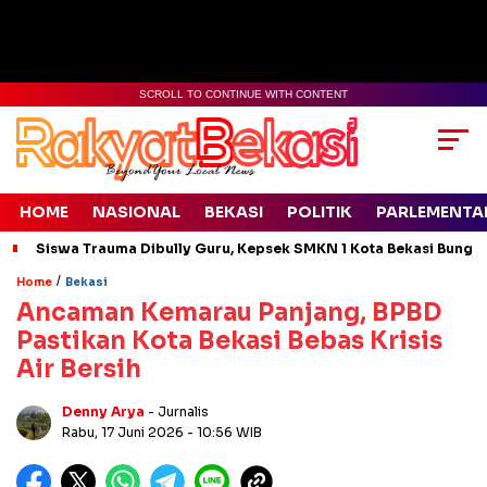
SCROLL TO CONTINUE WITH CONTENT
HOME
NASIONAL
BEKASI
POLITIK
PARLEMENTA
Siswa Trauma Dibully Guru, Kepsek SMKN 1 Kota Bekasi Bung
/
Home
Bekasi
Ancaman Kemarau Panjang, BPBD
Pastikan Kota Bekasi Bebas Krisis
Air Bersih
Denny Arya
- Jurnalis
Rabu, 17 Juni 2026
- 10:56 WIB