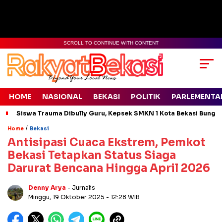
SCROLL TO CONTINUE WITH CONTENT
HOME
NASIONAL
BEKASI
POLITIK
PARLEMENTA
Siswa Trauma Dibully Guru, Kepsek SMKN 1 Kota Bekasi Bung
/
Home
Bekasi
Antisipasi Cuaca Ekstrem, Pemkot
Bekasi Tetapkan Status Siaga
Darurat Bencana Hingga April 2026
Denny Arya
- Jurnalis
Minggu, 19 Oktober 2025
- 12:28 WIB