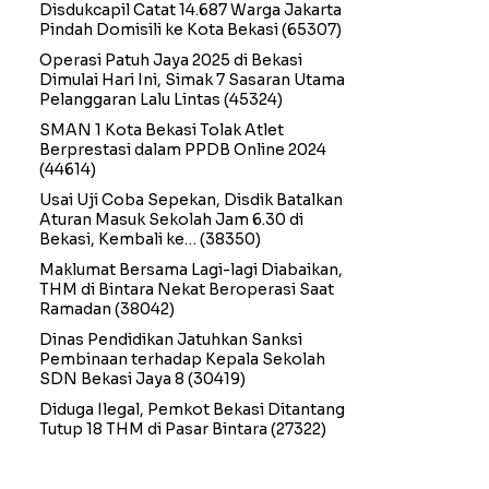
Disdukcapil Catat 14.687 Warga Jakarta
Pindah Domisili ke Kota Bekasi
(65307)
Operasi Patuh Jaya 2025 di Bekasi
Dimulai Hari Ini, Simak 7 Sasaran Utama
Pelanggaran Lalu Lintas
(45324)
SMAN 1 Kota Bekasi Tolak Atlet
Berprestasi dalam PPDB Online 2024
(44614)
Usai Uji Coba Sepekan, Disdik Batalkan
Aturan Masuk Sekolah Jam 6.30 di
Bekasi, Kembali ke…
(38350)
Maklumat Bersama Lagi-lagi Diabaikan,
THM di Bintara Nekat Beroperasi Saat
Ramadan
(38042)
Dinas Pendidikan Jatuhkan Sanksi
Pembinaan terhadap Kepala Sekolah
SDN Bekasi Jaya 8
(30419)
Diduga Ilegal, Pemkot Bekasi Ditantang
Tutup 18 THM di Pasar Bintara
(27322)