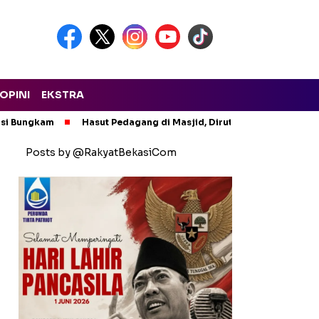
OPINI
EKSTRA
asi Bungkam
Hasut Pedagang di Masjid, Dirut PTMP Polisikan P
Posts by @RakyatBekasiCom