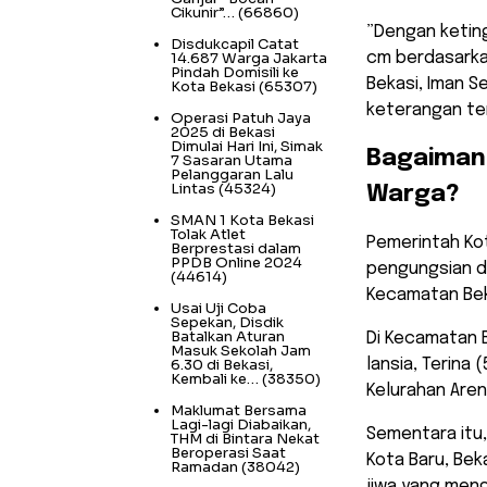
Cikunir”…
(66860)
​”Dengan keting
Disdukcapil Catat
14.687 Warga Jakarta
cm berdasarkan
Pindah Domisili ke
Bekasi, Iman S
Kota Bekasi
(65307)
keterangan ter
Operasi Patuh Jaya
2025 di Bekasi
Dimulai Hari Ini, Simak
​Bagaiman
7 Sasaran Utama
Pelanggaran Lalu
Lintas
(45324)
Warga?
SMAN 1 Kota Bekasi
Tolak Atlet
​Pemerintah Ko
Berprestasi dalam
PPDB Online 2024
pengungsian di
(44614)
Kecamatan Beka
Usai Uji Coba
Sepekan, Disdik
Batalkan Aturan
​Di Kecamatan 
Masuk Sekolah Jam
6.30 di Bekasi,
lansia, Terina 
Kembali ke…
(38350)
Kelurahan Aren
Maklumat Bersama
Lagi-lagi Diabaikan,
Sementara itu,
THM di Bintara Nekat
Beroperasi Saat
Kota Baru, Bek
Ramadan
(38042)
jiwa yang meng