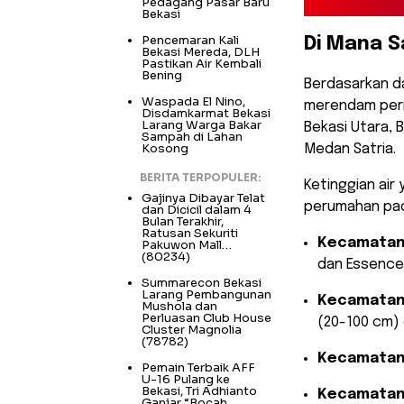
Pedagang Pasar Baru
Bekasi
Pencemaran Kali
​Di Mana S
Bekasi Mereda, DLH
Pastikan Air Kembali
Bening
​Berdasarkan d
Waspada El Nino,
merendam perm
Disdamkarmat Bekasi
Larang Warga Bakar
Bekasi Utara, B
Sampah di Lahan
Kosong
Medan Satria.
BERITA TERPOPULER:
​Ketinggian ai
Gajinya Dibayar Telat
perumahan pad
dan Dicicil dalam 4
Bulan Terakhir,
Ratusan Sekuriti
Kecamatan
Pakuwon Mall…
(80234)
dan Essence 
Summarecon Bekasi
Larang Pembangunan
Kecamatan 
Mushola dan
Perluasan Club House
(20-100 cm)
Cluster Magnolia
(78782)
Kecamatan 
Pemain Terbaik AFF
U-16 Pulang ke
Bekasi, Tri Adhianto
Kecamatan
Ganjar “Bocah