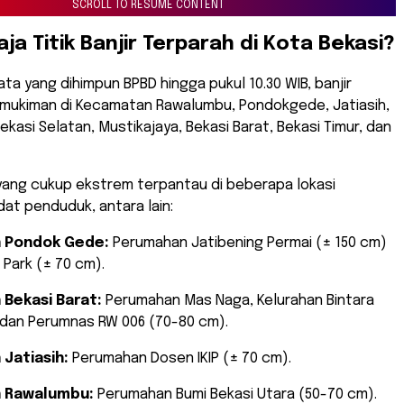
SCROLL TO RESUME CONTENT
aja Titik Banjir Terparah di Kota Bekasi?
ata yang dihimpun BPBD hingga pukul 10.30 WIB, banjir
ukiman di Kecamatan Rawalumbu, Pondokgede, Jatiasih,
ekasi Selatan, Mustikajaya, Bekasi Barat, Bekasi Timur, dan
r yang cukup ekstrem terpantau di beberapa lokasi
at penduduk, antara lain:
 Pondok Gede:
Perumahan Jatibening Permai (± 150 cm)
Park (± 70 cm).
Bekasi Barat:
Perumahan Mas Naga, Kelurahan Bintara
 dan Perumnas RW 006 (70-80 cm).
Jatiasih:
Perumahan Dosen IKIP (± 70 cm).
 Rawalumbu:
Perumahan Bumi Bekasi Utara (50-70 cm).