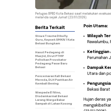
Petugas BPBD Kota Bekasi saat melakukan evakuasi 
melanda sejak Jumat (23/01/2026).
Poin Utama:
Berita Terkait
Wilayah Te
Siswa Trauma Dibully
Guru, Kepsek SMKN 1 Kota
Rawalumbu, P
Bekasi Bungkam
Ketinggian A
Hasut Pedagang di
Masjid, Dirut PTMP
Perumahan Ja
Polisikan Provokator
Pedagang Pasar Baru
Bekasi
Dampak Ker
Utara dan p
Pencemaran Kali Bekasi
Mereda, DLH Pastikan Air
Pengungsia
Kembali Bening
Bekasi Barat
Waspada El Nino,
Disdamkarmat Bekasi
​Hujan deras y
Larang Warga Bakar
Sampah di Lahan Kosong
mengakibatkan 