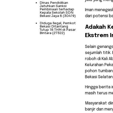
Dinas Pendidikan
Jatuhkan Sanksi
Pembinaan terhadap
​Iman menegask
Kepala Sekolah SDN
Bekasi Jaya 8
(30419)
dari potensi ba
Diduga Ilegal, Pemkot
Bekasi Ditantang
​Adakah 
Tutup 18 THM di Pasar
Bintara
(27322)
Ekstrem I
​Selain genang
sejumlah titik
roboh di Kali 
Kelurahan Peka
pohon tumbang 
Bekasi Selatan
​Hingga berita
masih terus m
Masyarakat dii
banjir dan men