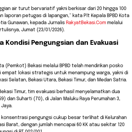
gian air turut bervariatif yakni berkisar dari 20 hingga 100
 laporan petugas di lapangan,” kata Plt Kepala BPBD Kota
etia Gunawan, kepada Jurnalis
RakyatBekasi.Com
melalui
tulisnya, Jumat (23/01/2026).
a Kondisi Pengungsian dan Evakuasi
ta (Pemkot) Bekasi melalui BPBD telah mendirikan posko
 empat lokasi strategis untuk menampung warga, yakni di
si Selatan, Bekasi Utara, Bekasi Timur, dan Medan Satria.
Bekasi Timur, tim evakuasi berhasil menyelamatkan dua
(59) dan Suharti (70), di Jalan Maluku Raya Perumahan 3,
 Jaya.
 konsentrasi pengungsi cukup besar terlihat di Kelurahan
asi Barat, dengan jumlah mencapai 60 KK atau sekitar 120
ungsi di RT 002/001.