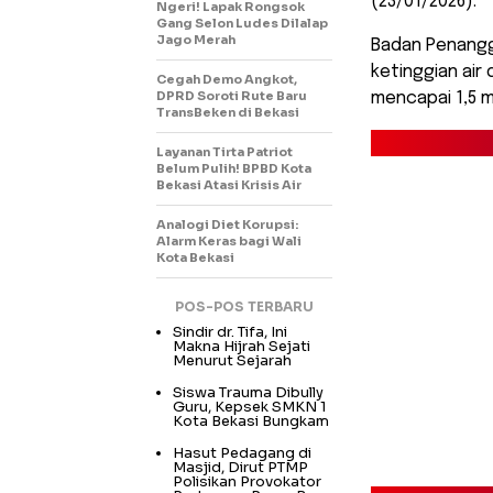
(23/01/2026).
Ngeri! Lapak Rongsok
Gang Selon Ludes Dilalap
Jago Merah
Badan Penangg
ketinggian air
Cegah Demo Angkot,
DPRD Soroti Rute Baru
mencapai 1,5 
TransBeken di Bekasi
Layanan Tirta Patriot
Belum Pulih! BPBD Kota
Bekasi Atasi Krisis Air
Analogi Diet Korupsi:
Alarm Keras bagi Wali
Kota Bekasi
POS-POS TERBARU
Sindir dr. Tifa, Ini
Makna Hijrah Sejati
Menurut Sejarah
Siswa Trauma Dibully
Guru, Kepsek SMKN 1
Kota Bekasi Bungkam
Hasut Pedagang di
Masjid, Dirut PTMP
Polisikan Provokator