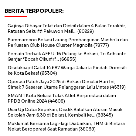
BERITA TERPOPULER:
Gajinya Dibayar Telat dan Dicicil dalam 4 Bulan Terakhir,
Ratusan Sekuriti Pakuwon Mall…
(80229)
Summarecon Bekasi Larang Pembangunan Mushola dan
Perluasan Club House Cluster Magnolia
(78777)
Pemain Terbaik AFF U-16 Pulang ke Bekasi, Tri Adhianto
Ganjar “Bocah Cikunir”…
(66855)
Disdukcapil Catat 14.687 Warga Jakarta Pindah Domisili
ke Kota Bekasi
(65304)
Operasi Patuh Jaya 2025 di Bekasi Dimulai Hari Ini,
Simak 7 Sasaran Utama Pelanggaran Lalu Lintas
(45319)
SMAN 1 Kota Bekasi Tolak Atlet Berprestasi dalam
PPDB Online 2024
(44608)
Usai Uji Coba Sepekan, Disdik Batalkan Aturan Masuk
Sekolah Jam 6.30 di Bekasi, Kembali ke…
(38345)
Maklumat Bersama Lagi-lagi Diabaikan, THM di Bintara
Nekat Beroperasi Saat Ramadan
(38038)