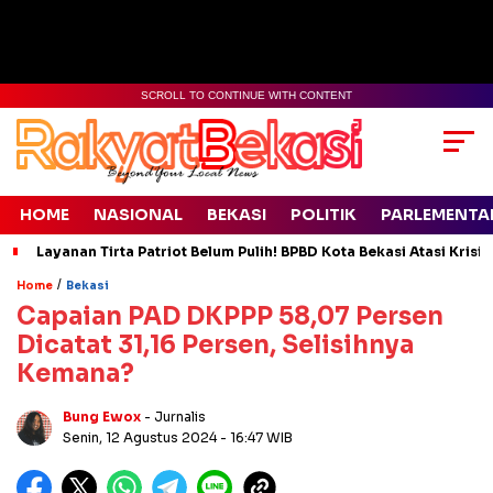
SCROLL TO CONTINUE WITH CONTENT
HOME
NASIONAL
BEKASI
POLITIK
PARLEMENTA
Layanan Tirta Patriot Belum Pulih! BPBD Kota Bekasi Atasi Krisis
/
Home
Bekasi
Capaian PAD DKPPP 58,07 Persen
Dicatat 31,16 Persen, Selisihnya
Kemana?
Bung Ewox
- Jurnalis
Senin, 12 Agustus 2024
- 16:47 WIB