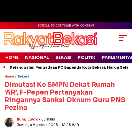
SCROLL TO CONTINUE WITH CONTENT
HOME
NASIONAL
BEKASI
POLITIK
PARLEMENTA
Kejanggalan Pengadaan PC Bapenda Kota Bekasi: Harga Selang
/
Home
Bekasi
Dimutasi Ke SMPN Dekat Rumah
‘AR’, F-Pepen Pertanyakan
Ringannya Sanksi Oknum Guru PNS
Pezina
Bung Ewox
- Jurnalis
Jumat, 4 Agustus 2023
- 12:25 WIB