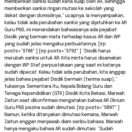
memberikan sanksi sudah kena suap oleh AR, sehingga
memberikan sanksi ringan mutasi ke sekolah yang
dekat dengan domisilinya,” ucapnya. Ia menyampaikan,
kalau tidak ada perubahan sanksi yang dijatuhkan ke AR
Guru PNS, ini menandakan bahwasanya ada pejabat
Disdik yang bermain mata terhadap kasus AR dan WP
yang sudah jelas mengakui perbuatannya. [irp
posts=”5766″ ] [irp posts=”5792″ ] “Disdik harus
merubah sanksi untuk AR. Kita minta harus disamakan
dengan WP Staf perpustakaan yang saat ini katanya
sudah dipecat. Kalau tidak ada perubahan, kita anggap
jelas bahwa pejabat Disdik bermain (terima suap),”
tukasnya. Sementara itu, Kepala Bidang Guru dan
Tenaga Kependidikan (GTK) Disdik Kota Bekasi, Marwah
Zaitun saat dikonfirmasi mengatakan bahwa AR Oknum
Guru PNS pezina sudah dimutasi. [irp posts=”5897″ ]
Namun, ketika ditanyakan dimutasi kemana, Marwah
Zaitun enggan menjawab diam seribu bahasa. Marwah
hanya mengaku bahwa AR sudah dimutasi. “Sudah