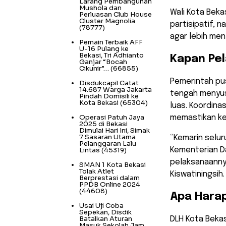
Larang Pembangunan
Mushola dan
Wali Kota Bek
Perluasan Club House
Cluster Magnolia
partisipatif, 
(78777)
agar lebih men
Pemain Terbaik AFF
U-16 Pulang ke
Bekasi, Tri Adhianto
​Kapan Pe
Ganjar “Bocah
Cikunir”…
(66855)
​Pemerintah pu
Disdukcapil Catat
14.687 Warga Jakarta
tengah menyusu
Pindah Domisili ke
Kota Bekasi
(65304)
luas. Koordina
Operasi Patuh Jaya
memastikan ke
2025 di Bekasi
Dimulai Hari Ini, Simak
7 Sasaran Utama
​“Kemarin selu
Pelanggaran Lalu
Lintas
(45319)
Kementerian Da
pelaksanaannya
SMAN 1 Kota Bekasi
Tolak Atlet
Kiswatiningsih.
Berprestasi dalam
PPDB Online 2024
(44608)
​Apa Hara
Usai Uji Coba
Sepekan, Disdik
Batalkan Aturan
​DLH Kota Beka
Masuk Sekolah Jam