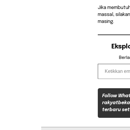
Jika membutuh
massal, silaka
masing.
Ekspl
Berl
Ketikkan email Anda...
Follow Wha
rakyatbeka
terbaru set