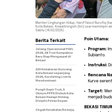
Menteri Lingkungan Hidup, Hanif Faisol Nurofiq (k
Kota Bekasi, Kiswatiningsih (kiri) usai memimpin ak
Sabtu (14/02/2026).
Poin Utama:
Berita Terkait
Program:
Im
Jelang Operasional PSEL
2028, 28 Truk Kompaktor
Subianto.
Baru Siap Mengaspal di
Bekasi
Instruksi:
Di
223 Kebakaran Guncang
Kota Bekasi sepanjang
Rencana Na
2026, Korsleting Listrik
Mendominasi
Kurve serent
Pungli Sopir Truk, 5
Target:
Meng
Oknum PPPK Dishub Kota
menjadi buda
Bekasi Hadapi Sidang
Disiplin Pekan Depan
BEKASI TIMU
Cegah Kenakalan Remaja,