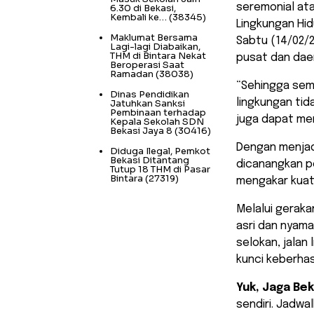
seremonial at
6.30 di Bekasi,
Kembali ke…
(38345)
Lingkungan Hid
Maklumat Bersama
Sabtu (14/02/2
Lagi-lagi Diabaikan,
THM di Bintara Nekat
pusat dan daer
Beroperasi Saat
Ramadan
(38038)
​“Sehingga se
Dinas Pendidikan
lingkungan tid
Jatuhkan Sanksi
Pembinaan terhadap
juga dapat me
Kepala Sekolah SDN
Bekasi Jaya 8
(30416)
​Dengan menjad
Diduga Ilegal, Pemkot
Bekasi Ditantang
dicanangkan pe
Tutup 18 THM di Pasar
Bintara
(27319)
mengakar kuat 
​Melalui gerak
asri dan nyama
selokan, jalan
kunci keberhasi
Yuk, Jaga Bek
sendiri. Jadwal