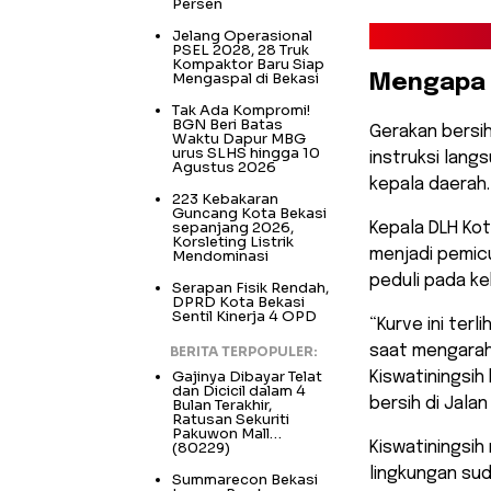
Persen
Jelang Operasional
PSEL 2028, 28 Truk
Kompaktor Baru Siap
Mengaspal di Bekasi
​Mengapa 
Tak Ada Kompromi!
BGN Beri Batas
​Gerakan bersi
Waktu Dapur MBG
urus SLHS hingga 10
instruksi lang
Agustus 2026
kepala daerah.
223 Kebakaran
Guncang Kota Bekasi
sepanjang 2026,
Kepala DLH Kot
Korsleting Listrik
menjadi pemic
Mendominasi
peduli pada ke
Serapan Fisik Rendah,
DPRD Kota Bekasi
Sentil Kinerja 4 OPD
​“Kurve ini ter
saat mengarahk
BERITA TERPOPULER:
Gajinya Dibayar Telat
Kiswatiningsih
dan Dicicil dalam 4
bersih di Jalan
Bulan Terakhir,
Ratusan Sekuriti
Pakuwon Mall…
(80229)
​Kiswatinings
lingkungan sud
Summarecon Bekasi