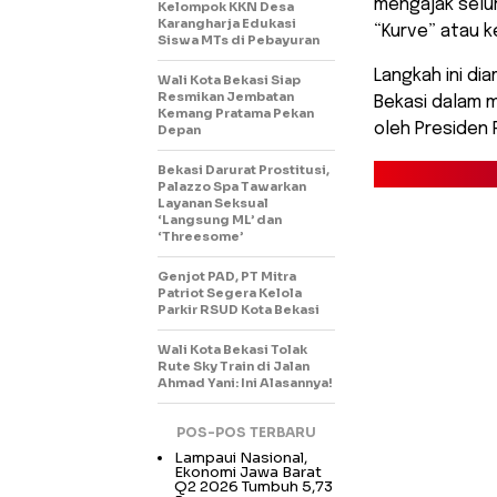
mengajak selu
Kelompok KKN Desa
Karangharja Edukasi
“Kurve” atau k
Siswa MTs di Pebayuran
Langkah ini di
Wali Kota Bekasi Siap
Resmikan Jembatan
Bekasi dalam m
Kemang Pratama Pekan
oleh Presiden
Depan
Bekasi Darurat Prostitusi,
Palazzo Spa Tawarkan
Layanan Seksual
‘Langsung ML’ dan
‘Threesome’
Genjot PAD, PT Mitra
Patriot Segera Kelola
Parkir RSUD Kota Bekasi
Wali Kota Bekasi Tolak
Rute Sky Train di Jalan
Ahmad Yani: Ini Alasannya!
POS-POS TERBARU
Lampaui Nasional,
Ekonomi Jawa Barat
Q2 2026 Tumbuh 5,73