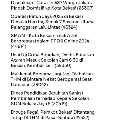
Disdukcapil Catat 14.687 Warga Jakarta
Pindah Domisili ke Kota Bekasi
(65307)
Operasi Patuh Jaya 2025 di Bekasi
Dimulai Hari Ini, Simak 7 Sasaran Utama
Pelanggaran Lalu Lintas
(45324)
SMAN 1 Kota Bekasi Tolak Atlet
Berprestasi dalam PPDB Online 2024
(44614)
Usai Uji Coba Sepekan, Disdik Batalkan
Aturan Masuk Sekolah Jam 6.30 di
Bekasi, Kembali ke…
(38350)
Maklumat Bersama Lagi-lagi Diabaikan,
THM di Bintara Nekat Beroperasi Saat
Ramadan
(38042)
Dinas Pendidikan Jatuhkan Sanksi
Pembinaan terhadap Kepala Sekolah
SDN Bekasi Jaya 8
(30419)
Diduga Ilegal, Pemkot Bekasi Ditantang
Tutup 18 THM di Pasar Bintara
(27322)