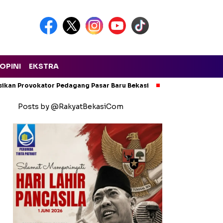
OPINI
EKSTRA
isikan Provokator Pedagang Pasar Baru Bekasi
Pencemaran Kali
Posts by @RakyatBekasiCom