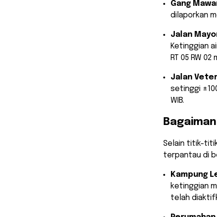
Gang Mawar 
dilaporkan m
Jalan Mayor
Ketinggian a
RT 05 RW 02 
Jalan Veter
setinggi ±10
WIB.
​Bagaiman
​Selain titik-
terpantau di b
Kampung Le
ketinggian 
telah diaktifk