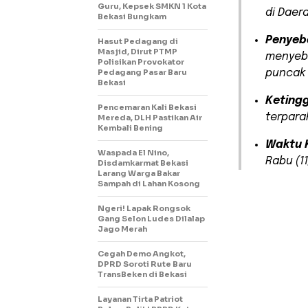
Guru, Kepsek SMKN 1 Kota
di Daera
Bekasi Bungkam
Penyeb
Hasut Pedagang di
Masjid, Dirut PTMP
menyeba
Polisikan Provokator
Pedagang Pasar Baru
puncak 
Bekasi
Ketingg
Pencemaran Kali Bekasi
terpara
Mereda, DLH Pastikan Air
Kembali Bening
Waktu 
Waspada El Nino,
Rabu (1
Disdamkarmat Bekasi
Larang Warga Bakar
Sampah di Lahan Kosong
Ngeri! Lapak Rongsok
Gang Selon Ludes Dilalap
Jago Merah
Cegah Demo Angkot,
DPRD Soroti Rute Baru
TransBeken di Bekasi
Layanan Tirta Patriot