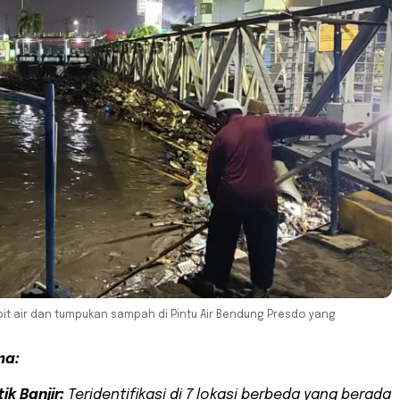
t air dan tumpukan sampah di Pintu Air Bendung Presdo yang
ma:
tik Banjir:
Teridentifikasi di 7 lokasi berbeda yang berada