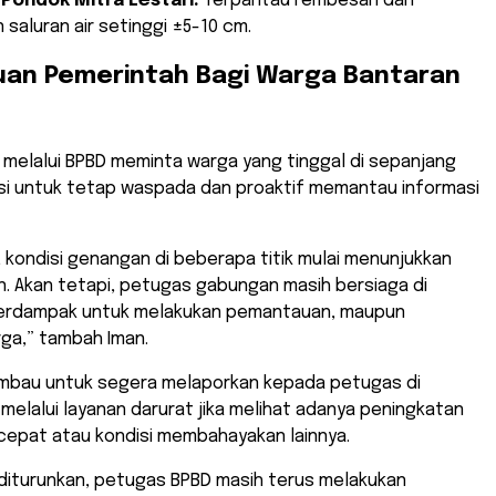
Pondok Mitra Lestari:
Terpantau rembesan dari
 saluran air setinggi ±5-10 cm.
uan Pemerintah Bagi Warga Bantaran
 melalui BPBD meminta warga yang tinggal di sepanjang
kasi untuk tetap waspada dan proaktif memantau informasi
 kondisi genangan di beberapa titik mulai menunjukkan
. Akan tetapi, petugas gabungan masih bersiaga di
 terdampak untuk melakukan pemantauan, maupun
a,” tambah Iman.
iimbau untuk segera melaporkan kepada petugas di
melalui layanan darurat jika melihat adanya peningkatan
 cepat atau kondisi membahayakan lainnya.
ni diturunkan, petugas BPBD masih terus melakukan