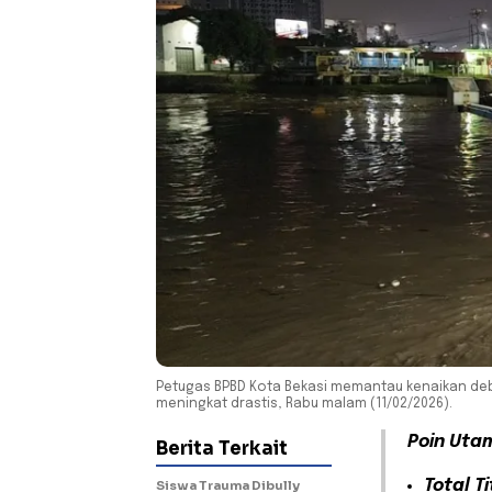
Petugas BPBD Kota Bekasi memantau kenaikan debi
meningkat drastis, Rabu malam (11/02/2026).
Poin Uta
Berita Terkait
Total Ti
Siswa Trauma Dibully