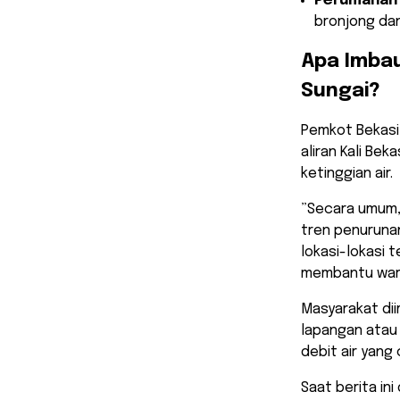
Perumahan 
bronjong dan
​Apa Imba
Sungai?
​Pemkot Bekasi
aliran Kali Be
ketinggian air.
​”Secara umum,
tren penurunan
lokasi-lokasi
membantu warg
​Masyarakat d
lapangan atau 
debit air yang
​Saat berita i