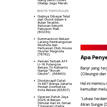
Gang Selon Ludes
Dilalap Jago Merah
BERITA TERPOPULER:
Gajinya Dibayar Telat
dan Dicicil dalam 4
Bulan Terakhir,
Ratusan Sekuriti
Pakuwon Mall…
(80234)
Summarecon Bekasi
Larang Pembangunan
Mushola dan
Perluasan Club House
Cluster Magnolia
(78782)
​Apa Penye
Pemain Terbaik AFF
U-16 Pulang ke
Bekasi, Tri Adhianto
​Banjir yang ter
Ganjar “Bocah
Cikunir”…
(66860)
(Cileungsi dan
Disdukcapil Catat
14.687 Warga Jakarta
Hal ini memicu 
Pindah Domisili ke
kemudian melu
Kota Bekasi
(65307)
Operasi Patuh Jaya
​”Lokasi terd
2025 di Bekasi
Dimulai Hari Ini, Simak
Aliran Sungai 
7 Sasaran Utama