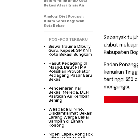
Belum Pulih! BPBD Kota
Bekasi Atasi Krisis Air
Analogi Diet Korupsi:
Alarm Keras bagi Wali
Kota Bekasi
​Sebanyak tuju
POS-POS TERBARU
akibat meluapn
Siswa Trauma Dibully
Guru, Kepsek SMKN 1
Kabupaten Bogo
Kota Bekasi Bungkam
Hasut Pedagang di
Badan Penangg
Masjid, Dirut PTMP
Polisikan Provokator
kenaikan Tingg
Pedagang Pasar Baru
Bekasi
tertinggi 650 
mengungsi.
Pencemaran Kali
Bekasi Mereda, DLH
Pastikan Air Kembali
Bening
Waspada El Nino,
Disdamkarmat Bekasi
Larang Warga Bakar
Sampah di Lahan
Kosong
Ngeri! Lapak Rongsok