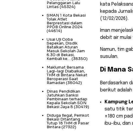
Pelanggaran Lalu
kata Pelaksana
Lintas
(45324)
kepada Jurnal
SMAN 1 Kota Bekasi
(12/02/2026).
Tolak Atlet
Berprestasi dalam
PPDB Online 2024
​Iman menjelas
(44614)
debit air mulai
Usai Uji Coba
Sepekan, Disdik
Batalkan Aturan
Namun, tim gab
Masuk Sekolah Jam
6.30 di Bekasi,
susulan.
Kembali ke…
(38350)
Maklumat Bersama
​Di Mana S
Lagi-lagi Diabaikan,
THM di Bintara Nekat
Beroperasi Saat
Ramadan
(38042)
​Berdasarkan d
berikut adalah
Dinas Pendidikan
Jatuhkan Sanksi
Pembinaan terhadap
Kampung Leb
Kepala Sekolah SDN
Bekasi Jaya 8
(30419)
satu titik t
Diduga Ilegal, Pemkot
±180 cm pada 
Bekasi Ditantang
Tutup 18 THM di Pasar
ibu-ibu, dan
Bintara
(27322)