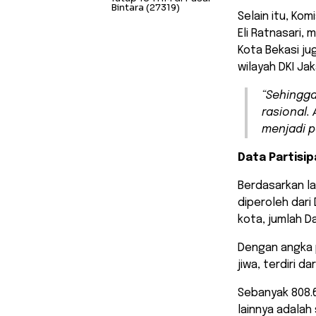
Bintara
(27319)
Selain itu, Kom
Eli Ratnasari,
Kota Bekasi j
wilayah DKI Jak
“Sehingga
rasional.
menjadi p
Data Partisip
Berdasarkan la
diperoleh dari 
kota, jumlah Da
Dengan angka p
jiwa, terdiri d
Sebanyak 808.6
lainnya adalah