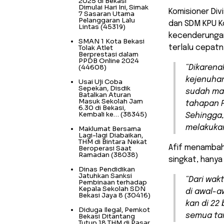
2025 di Bekasi
Dimulai Hari Ini, Simak
Komisioner Divi
7 Sasaran Utama
Pelanggaran Lalu
dan SDM KPU Ko
Lintas
(45319)
kecenderungan 
SMAN 1 Kota Bekasi
Tolak Atlet
terlalu cepatn
Berprestasi dalam
PPDB Online 2024
(44608)
“Dikarena
kejenuhan 
Usai Uji Coba
Sepekan, Disdik
sudah mak
Batalkan Aturan
Masuk Sekolah Jam
tahapan P
6.30 di Bekasi,
Kembali ke…
(38345)
Sehingga, 
melakukan
Maklumat Bersama
Lagi-lagi Diabaikan,
THM di Bintara Nekat
Afif menambah
Beroperasi Saat
Ramadan
(38038)
singkat, hanya 
Dinas Pendidikan
Jatuhkan Sanksi
“Dari wak
Pembinaan terhadap
Kepala Sekolah SDN
di awal-a
Bekasi Jaya 8
(30416)
kan di 22
Diduga Ilegal, Pemkot
semua tar
Bekasi Ditantang
Tutup 18 THM di Pasar