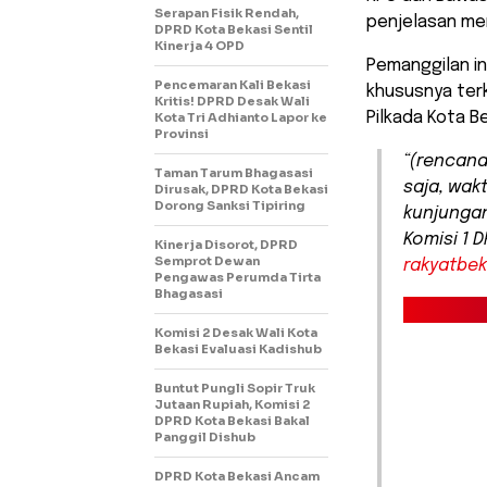
Serapan Fisik Rendah,
penjelasan men
DPRD Kota Bekasi Sentil
Kinerja 4 OPD
Pemanggilan in
Pencemaran Kali Bekasi
khususnya terk
Kritis! DPRD Desak Wali
Pilkada Kota Be
Kota Tri Adhianto Lapor ke
Provinsi
“(rencana
Taman Tarum Bhagasasi
saja, wak
Dirusak, DPRD Kota Bekasi
Dorong Sanksi Tipiring
kunjungan
Komisi 1 
Kinerja Disorot, DPRD
Semprot Dewan
rakyatbe
Pengawas Perumda Tirta
Bhagasasi
Komisi 2 Desak Wali Kota
Bekasi Evaluasi Kadishub
Buntut Pungli Sopir Truk
Jutaan Rupiah, Komisi 2
DPRD Kota Bekasi Bakal
Panggil Dishub
DPRD Kota Bekasi Ancam