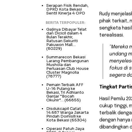
Serapan Fisik Rendah,
DPRD Kota Bekasi
Sentil Kinerja 4 OPD
Rudy menjelas
pihak terkait
BERITA TERPOPULER:
sengketa hasil
Gajinya Dibayar Telat
dan Dicicil dalam 4
terealisasi.
Bulan Terakhir,
Ratusan Sekuriti
Pakuwon Mall…
“Mereka m
(80229)
undang m
Summarecon Bekasi
Larang Pembangunan
menyelesa
Mushola dan
fokus di 
Perluasan Club House
Cluster Magnolia
segera da
(78777)
Pemain Terbaik AFF
Tingkat Parti
U-16 Pulang ke
Bekasi, Tri Adhianto
Ganjar “Bocah
Hasil Pemilu 2
Cikunir”…
(66855)
cukup tinggi, 
Disdukcapil Catat
14.687 Warga Jakarta
terbalik dengan
Pindah Domisili ke
Kota Bekasi
(65304)
dengan hanya m
dibandingkan 
Operasi Patuh Jaya