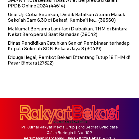
SMAN 1 Kota Bekasi Tolak Atlet Berprestasi dalam
PPDB Online 2024
(44614)
Usai Uji Coba Sepekan, Disdik Batalkan Aturan Masuk
Sekolah Jam 6.30 di Bekasi, Kembali ke…
(38350)
Maklumat Bersama Lagi-lagi Diabaikan, THM di Bintara
Nekat Beroperasi Saat Ramadan
(38042)
Dinas Pendidikan Jatuhkan Sanksi Pembinaan terhadap
Kepala Sekolah SDN Bekasi Jaya 8
(30419)
Diduga Ilegal, Pemkot Bekasi Ditantang Tutup 18 THM di
Pasar Bintara
(27322)
PT. Jurnal Rakyat Media Grup | 3rd Secret Syndicate
Jalan Beringin III No. 102
Perumahan Margahayu Jaya - Kota Bekasi – 17113