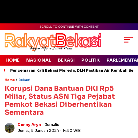
SCROLL TO CONTINUE WITH CONTENT
HOME
NASIONAL
BEKASI
POLITIK
PARLEMENTA
Pencemaran Kali Bekasi Mereda, DLH Pastikan Air Kembali Ben
/
Home
Bekasi
Korupsi Dana Bantuan DKI Rp5
Miliar, Status ASN Tiga Pejabat
Pemkot Bekasi Diberhentikan
Sementara
Denny Arya
- Jurnalis
Jumat, 5 Januari 2024
- 14:50 WIB