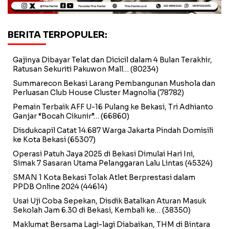
BERITA TERPOPULER:
Gajinya Dibayar Telat dan Dicicil dalam 4 Bulan Terakhir,
Ratusan Sekuriti Pakuwon Mall…
(80234)
Summarecon Bekasi Larang Pembangunan Mushola dan
Perluasan Club House Cluster Magnolia
(78782)
Pemain Terbaik AFF U-16 Pulang ke Bekasi, Tri Adhianto
Ganjar “Bocah Cikunir”…
(66860)
Disdukcapil Catat 14.687 Warga Jakarta Pindah Domisili
ke Kota Bekasi
(65307)
Operasi Patuh Jaya 2025 di Bekasi Dimulai Hari Ini,
Simak 7 Sasaran Utama Pelanggaran Lalu Lintas
(45324)
SMAN 1 Kota Bekasi Tolak Atlet Berprestasi dalam
PPDB Online 2024
(44614)
Usai Uji Coba Sepekan, Disdik Batalkan Aturan Masuk
Sekolah Jam 6.30 di Bekasi, Kembali ke…
(38350)
Maklumat Bersama Lagi-lagi Diabaikan, THM di Bintara