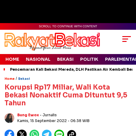
SCROLL TO CONTINUE WITH CONTENT
HOME
NASIONAL
BEKASI
POLITIK
PARLEMENTA
Pencemaran Kali Bekasi Mereda, DLH Pastikan Air Kembali Ben
/
Home
Bekasi
Korupsi Rp17 Miliar, Wali Kota
Bekasi Nonaktif Cuma Dituntut 9,5
Tahun
Bung Ewox
- Jurnalis
Kamis, 15 September 2022
- 06:38 WIB