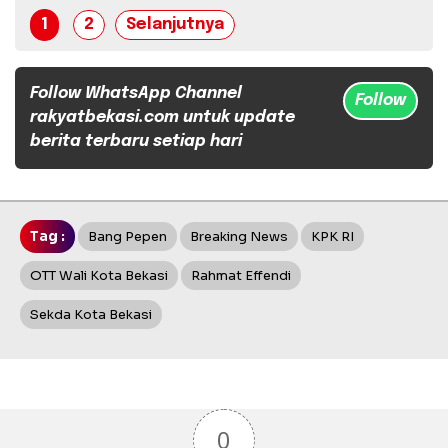
1
2
Selanjutnya
Follow WhatsApp Channel
Follow
rakyatbekasi.com untuk update
berita terbaru setiap hari
Tag :
Bang Pepen
Breaking News
KPK RI
OTT Wali Kota Bekasi
Rahmat Effendi
Sekda Kota Bekasi
0