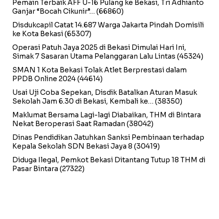
Pemain Terbaik AFF U-16 Pulang ke Bekasi, Tri Adhianto
Ganjar “Bocah Cikunir”…
(66860)
Disdukcapil Catat 14.687 Warga Jakarta Pindah Domisili
ke Kota Bekasi
(65307)
Operasi Patuh Jaya 2025 di Bekasi Dimulai Hari Ini,
Simak 7 Sasaran Utama Pelanggaran Lalu Lintas
(45324)
SMAN 1 Kota Bekasi Tolak Atlet Berprestasi dalam
PPDB Online 2024
(44614)
Usai Uji Coba Sepekan, Disdik Batalkan Aturan Masuk
Sekolah Jam 6.30 di Bekasi, Kembali ke…
(38350)
Maklumat Bersama Lagi-lagi Diabaikan, THM di Bintara
Nekat Beroperasi Saat Ramadan
(38042)
Dinas Pendidikan Jatuhkan Sanksi Pembinaan terhadap
Kepala Sekolah SDN Bekasi Jaya 8
(30419)
Diduga Ilegal, Pemkot Bekasi Ditantang Tutup 18 THM di
Pasar Bintara
(27322)