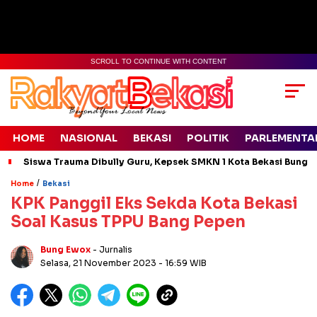
SCROLL TO CONTINUE WITH CONTENT
HOME
NASIONAL
BEKASI
POLITIK
PARLEMENTA
Siswa Trauma Dibully Guru, Kepsek SMKN 1 Kota Bekasi Bung
/
Home
Bekasi
KPK Panggil Eks Sekda Kota Bekasi
Soal Kasus TPPU Bang Pepen
Bung Ewox
- Jurnalis
Selasa, 21 November 2023
- 16:59 WIB