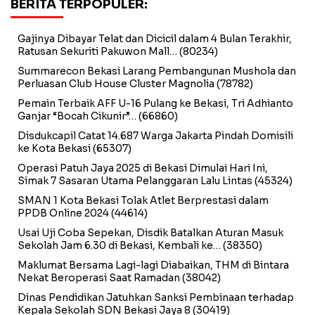
BERITA TERPOPULER:
Gajinya Dibayar Telat dan Dicicil dalam 4 Bulan Terakhir,
Ratusan Sekuriti Pakuwon Mall…
(80234)
Summarecon Bekasi Larang Pembangunan Mushola dan
Perluasan Club House Cluster Magnolia
(78782)
Pemain Terbaik AFF U-16 Pulang ke Bekasi, Tri Adhianto
Ganjar “Bocah Cikunir”…
(66860)
Disdukcapil Catat 14.687 Warga Jakarta Pindah Domisili
ke Kota Bekasi
(65307)
Operasi Patuh Jaya 2025 di Bekasi Dimulai Hari Ini,
Simak 7 Sasaran Utama Pelanggaran Lalu Lintas
(45324)
SMAN 1 Kota Bekasi Tolak Atlet Berprestasi dalam
PPDB Online 2024
(44614)
Usai Uji Coba Sepekan, Disdik Batalkan Aturan Masuk
Sekolah Jam 6.30 di Bekasi, Kembali ke…
(38350)
Maklumat Bersama Lagi-lagi Diabaikan, THM di Bintara
Nekat Beroperasi Saat Ramadan
(38042)
Dinas Pendidikan Jatuhkan Sanksi Pembinaan terhadap
Kepala Sekolah SDN Bekasi Jaya 8
(30419)