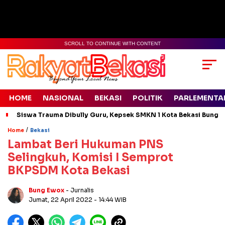
SCROLL TO CONTINUE WITH CONTENT
HOME
NASIONAL
BEKASI
POLITIK
PARLEMENTA
Siswa Trauma Dibully Guru, Kepsek SMKN 1 Kota Bekasi Bung
/
Home
Bekasi
Lambat Beri Hukuman PNS
Selingkuh, Komisi I Semprot
BKPSDM Kota Bekasi
Bung Ewox
- Jurnalis
Jumat, 22 April 2022
- 14:44 WIB