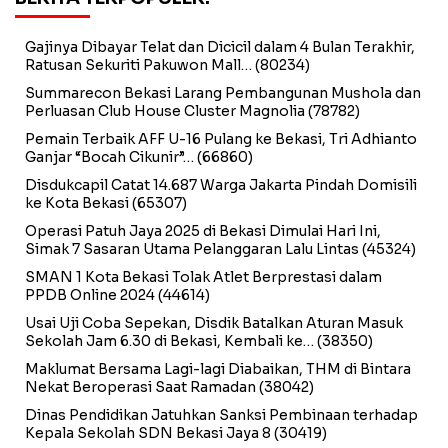
Gajinya Dibayar Telat dan Dicicil dalam 4 Bulan Terakhir,
Ratusan Sekuriti Pakuwon Mall…
(80234)
Summarecon Bekasi Larang Pembangunan Mushola dan
Perluasan Club House Cluster Magnolia
(78782)
Pemain Terbaik AFF U-16 Pulang ke Bekasi, Tri Adhianto
Ganjar “Bocah Cikunir”…
(66860)
Disdukcapil Catat 14.687 Warga Jakarta Pindah Domisili
ke Kota Bekasi
(65307)
Operasi Patuh Jaya 2025 di Bekasi Dimulai Hari Ini,
Simak 7 Sasaran Utama Pelanggaran Lalu Lintas
(45324)
SMAN 1 Kota Bekasi Tolak Atlet Berprestasi dalam
PPDB Online 2024
(44614)
Usai Uji Coba Sepekan, Disdik Batalkan Aturan Masuk
Sekolah Jam 6.30 di Bekasi, Kembali ke…
(38350)
Maklumat Bersama Lagi-lagi Diabaikan, THM di Bintara
Nekat Beroperasi Saat Ramadan
(38042)
Dinas Pendidikan Jatuhkan Sanksi Pembinaan terhadap
Kepala Sekolah SDN Bekasi Jaya 8
(30419)