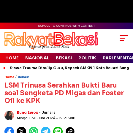
SCROLL TO CONTINUE WITH CONTENT
HOME
NASIONAL
BEKASI
POLITIK
PARLEMENTA
Siswa Trauma Dibully Guru, Kepsek SMKN 1 Kota Bekasi Bung
/
Home
Bekasi
LSM Trinusa Serahkan Bukti Baru
soal Sengketa PD Migas dan Foster
Oil ke KPK
Bung Ewox
- Jurnalis
Minggu, 30 Juni 2024
- 19:21 WIB