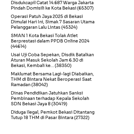
Disdukcapil Catat 14.687 Warga Jakarta
Pindah Domisili ke Kota Bekasi
(65307)
Operasi Patuh Jaya 2025 di Bekasi
Dimulai Hari Ini, Simak 7 Sasaran Utama
Pelanggaran Lalu Lintas
(45324)
SMAN 1 Kota Bekasi Tolak Atlet
Berprestasi dalam PPDB Online 2024
(44614)
Usai Uji Coba Sepekan, Disdik Batalkan
Aturan Masuk Sekolah Jam 6.30 di
Bekasi, Kembali ke…
(38350)
Maklumat Bersama Lagi-lagi Diabaikan,
THM di Bintara Nekat Beroperasi Saat
Ramadan
(38042)
Dinas Pendidikan Jatuhkan Sanksi
Pembinaan terhadap Kepala Sekolah
SDN Bekasi Jaya 8
(30419)
Diduga Ilegal, Pemkot Bekasi Ditantang
Tutup 18 THM di Pasar Bintara
(27322)