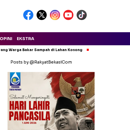
OPINI
EKSTRA
arang Warga Bakar Sampah di Lahan Kosong
Ngeri! Lapak Rong
Posts by @RakyatBekasiCom