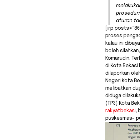
melakuka
prosedur
aturan tad
[irp posts=”86
proses pengada
kalau ini diba
boleh silahkan
Komarudin. Ter
di Kota Bekasi
dilaporkan ole
Negeri Kota Be
melibatkan du
diduga dilaku
(TP3) Kota Bek
rakyatbekasi
,
puskesmas- pu