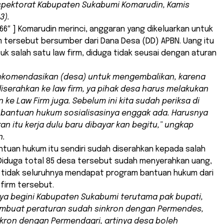
spektorat Kabupaten Sukabumi Komarudin, Kamis
3).
66″ ] Komarudin merinci, anggaran yang dikeluarkan untuk
 tersebut bersumber dari Dana Desa (DD) APBN. Uang itu
uk salah satu law firm, diduga tidak seusai dengan aturan
rekomendasikan (desa) untuk mengembalikan, karena
diserahkan ke law firm, ya pihak desa harus melakukan
 ke Law Firm juga. Sebelum ini kita sudah periksa di
bantuan hukum sosialisasinya enggak ada. Harusnya
n itu kerja dulu baru dibayar kan begitu,” ungkap
n.
tuan hukum itu sendiri sudah diserahkan kepada salah
 Diduga total 85 desa tersebut sudah menyerahkan uang,
tidak seluruhnya mendapat program bantuan hukum dari
 firm tersebut.
ya begini Kabupaten Sukabumi terutama pak bupati,
embuat peraturan sudah sinkron dengan Permendes,
kron dengan Permendagri, artinya desa boleh