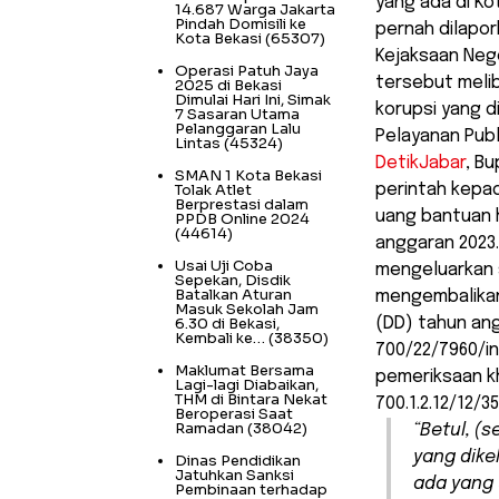
yang ada di Ko
14.687 Warga Jakarta
Pindah Domisili ke
pernah dilapor
Kota Bekasi
(65307)
Kejaksaan Nege
Operasi Patuh Jaya
tersebut meli
2025 di Bekasi
Dimulai Hari Ini, Simak
korupsi yang 
7 Sasaran Utama
Pelanggaran Lalu
Pelayanan Publi
Lintas
(45324)
DetikJabar
, B
SMAN 1 Kota Bekasi
Tolak Atlet
perintah kepa
Berprestasi dalam
uang bantuan 
PPDB Online 2024
(44614)
anggaran 2023.
Usai Uji Coba
mengeluarkan s
Sepekan, Disdik
Batalkan Aturan
mengembalikan
Masuk Sekolah Jam
6.30 di Bekasi,
(DD) tahun an
Kembali ke…
(38350)
700/22/7960/in
Maklumat Bersama
pemeriksaan k
Lagi-lagi Diabaikan,
THM di Bintara Nekat
700.1.2.12/12/
Beroperasi Saat
Ramadan
(38042)
“Betul, (
yang dike
Dinas Pendidikan
Jatuhkan Sanksi
ada yang (
Pembinaan terhadap