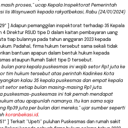
, masih proses,” ucap Kepala Inspektorat Pemerintah
si Iis Wisynuwati kepada rakyatbekasi, Rabu (24/01/2024)
29″ ] Adapun pemanggilan inspektorat terhadap 35 Kepala
 4 Direktur RSUD tipe D dalam kaitan pembayaran uang
uta tiap bulannya pada tahun anggaran 2023 kepada
ukum. Padahal, firma hukum tersebut sama sekali tidak
ikan bantuan apapun dalam bentuk hukum kepada
smas ataupun Rumah Sakit tipe D tersebut.
p bulan para kepala puskesmas ini wajib setor Rp1 juta ke
or tim hukum tersebut atas perintah Kadinkes Kota
ayangkan kalau 35 kepala puskesmas dan empat kepala
it setor setiap bulan masing-masing Rp1 juta.
a puskesmas-puskesmas ini tak pernah mendapat
hukum atau apapunlah namanya. Itu kan sama saja
ang Rp39 juta per bulan dari mereka,” ujar sumber seperti
leh
koranbekasi.id
.
51″ ] Terkait “Upeti” puluhan Puskesmas dan rumah sakit