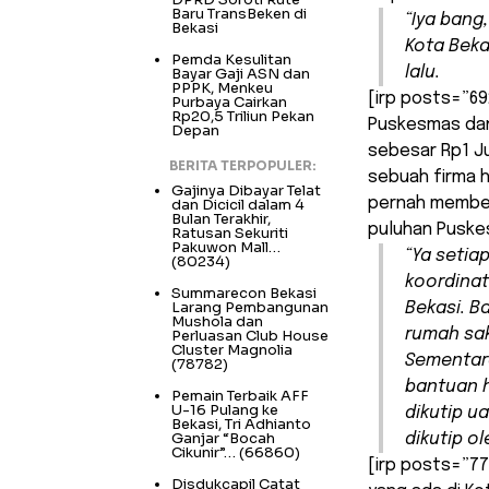
Baru TransBeken di
“Iya bang
Bekasi
Kota Beka
Pemda Kesulitan
lalu.
Bayar Gaji ASN dan
PPPK, Menkeu
[irp posts=”69
Purbaya Cairkan
Rp20,5 Triliun Pekan
Puskesmas dan
Depan
sebesar Rp1 J
BERITA TERPOPULER:
sebuah firma h
Gajinya Dibayar Telat
pernah member
dan Dicicil dalam 4
Bulan Terakhir,
puluhan Puske
Ratusan Sekuriti
Pakuwon Mall…
“Ya setia
(80234)
koordinat
Summarecon Bekasi
Larang Pembangunan
Bekasi. B
Mushola dan
rumah sak
Perluasan Club House
Cluster Magnolia
Sementar
(78782)
bantuan 
Pemain Terbaik AFF
U-16 Pulang ke
dikutip u
Bekasi, Tri Adhianto
Ganjar “Bocah
dikutip o
Cikunir”…
(66860)
[irp posts=”77
Disdukcapil Catat