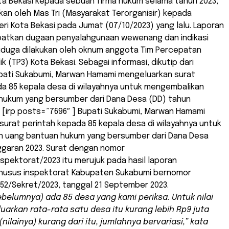
ta Bekasi kepada sebuah firma hukum selama tahun 2023,
kan oleh Mas Tri (Masyarakat Terorganisir) kepada
ri Kota Bekasi pada Jumat (07/10/2023) yang lalu. Laporan
batkan dugaan penyalahgunaan wewenang dan indikasi
diduga dilakukan oleh oknum anggota Tim Percepatan
k (TP3) Kota Bekasi. Sebagai informasi, dikutip dari
upati Sukabumi, Marwan Hamami mengeluarkan surat
da 85 kepala desa di wilayahnya untuk mengembalikan
hukum yang bersumber dari Dana Desa (DD) tahun
 [irp posts=”7696″ ] Bupati Sukabumi, Marwan Hamami
urat perintah kepada 85 kepala desa di wilayahnya untuk
 uang bantuan hukum yang bersumber dari Dana Desa
ggaran 2023. Surat dengan nomor
spektorat/2023 itu merujuk pada hasil laporan
husus inspektorat Kabupaten Sukabumi bernomor
3552/Sekret/2023, tanggal 21 September 2023.
sebelumnya) ada 85 desa yang kami periksa. Untuk nilai
luarkan rata-rata satu desa itu kurang lebih Rp9 juta
nilainya) kurang dari itu, jumlahnya bervariasi,” kata