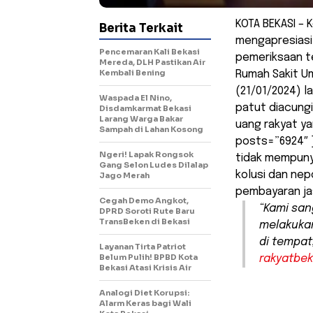
KOTA BEKASI – 
Berita Terkait
mengapresiasi
Pencemaran Kali Bekasi
pemeriksaan t
Mereda, DLH Pastikan Air
Kembali Bening
Rumah Sakit Um
(21/01/2024) l
Waspada El Nino,
patut diacung
Disdamkarmat Bekasi
Larang Warga Bakar
uang rakyat ya
Sampah di Lahan Kosong
posts=”6924″ ]
Ngeri! Lapak Rongsok
tidak mempunya
Gang Selon Ludes Dilalap
kolusi dan ne
Jago Merah
pembayaran ja
Cegah Demo Angkot,
“Kami san
DPRD Soroti Rute Baru
TransBeken di Bekasi
melakukan
di tempat
Layanan Tirta Patriot
Belum Pulih! BPBD Kota
rakyatbe
Bekasi Atasi Krisis Air
Analogi Diet Korupsi:
Alarm Keras bagi Wali