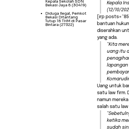
Kepala Sekolah SDN
Kepala In
Bekasi Jaya 8
(30419)
(12/10/202
Diduga Ilegal, Pemkot
[irp posts=”85
Bekasi Ditantang
Tutup 18 THM di Pasar
bantuan hukum
Bintara
(27322)
diserahkan unt
yang ada.
“Kita me
uang itu 
penagihan
lapangan 
pembayara
Komarudi
Uang untuk ban
satu law firm.
namun mereka 
salah satu law
“Sebetuln
ketika m
sudah sin