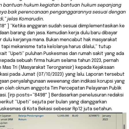
n bantuan hukum kegiatan bantuan hukum sepanjang
nya baik perencanaan penganggarannya sesuai dengan
i,” jelas Komarudin.
18″ ] “Ketika anggaran sudah sesuai diimplementasikan ke
an barang dan jasa. Kemudian kerja dulu baru dibayar
yar dulu kerjanya mana. Bukan mencabut hak masyarakat
, tapi mekanisme tata kelolanya harus dilalui,” tutup
kait “Upeti” puluhan Puskesmas dan rumah sakit yang ada
 kepada sebuah firma hukum selama tahun 2023, pernah
h Mas Tri (Masyarakat Terorganisir) kepada Kejaksaan
kasi pada Jumat (07/10/2023) yang lalu. Laporan tersebut
gaan penyalahgunaan wewenang dan indikasi korupsi yang
kan oleh oknum anggota Tim Percepatan Pelayanan Publik
asi. [irp posts=”8498″ ] Berdasarkan penelusuran redaksi
 berikut “Upeti” sejuta per bulan yang dianggarkan
skesmas di Kota Bekasi sebesar Rp12 juta setahun.