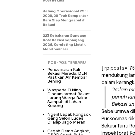
Kota Bekasi
Jelang Operasional PSEL
2028, 28 Truk Kompaktor
Baru Siap Mengaspal di
Bekasi
223 Kebakaran Guncang
Kota Bekasi sepanjang
2026, Korsleting Listrik
Mendominasi
POS-POS TERBARU
[irp posts=”75
Pencemaran Kali
Bekasi Mereda, DLH
mendukung lang
Pastikan Air Kembali
Bening
dalam kerangk
Waspada El Nino,
“Selain m
Disdamkarmat Bekasi
penuh lan
Larang Warga Bakar
Sampah di Lahan
Bekasi un
Kosong
Sebelumnya dib
Ngeri! Lapak Rongsok
Gang Selon Ludes
Puskesmas dik
Dilalap Jago Merah
Bekasi Tanti R
Cegah Demo Angkot,
Inspektorat Ko
DPRD Soroti Rute