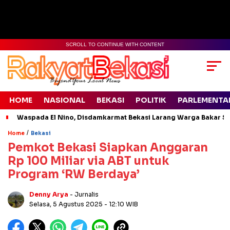
SCROLL TO CONTINUE WITH CONTENT
HOME
NASIONAL
BEKASI
POLITIK
PARLEMENTA
Waspada El Nino, Disdamkarmat Bekasi Larang Warga Bakar S
/
Home
Bekasi
Pemkot Bekasi Siapkan Anggaran
Rp 100 Miliar via ABT untuk
Program ‘RW Berdaya’
Denny Arya
- Jurnalis
Selasa, 5 Agustus 2025
- 12:10 WIB