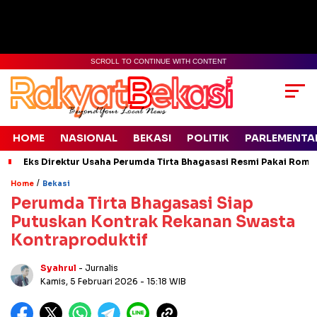
SCROLL TO CONTINUE WITH CONTENT
HOME
NASIONAL
BEKASI
POLITIK
PARLEMENTA
Eks Direktur Usaha Perumda Tirta Bhagasasi Resmi Pakai Rompi
/
Home
Bekasi
Perumda Tirta Bhagasasi Siap
Putuskan Kontrak Rekanan Swasta
Kontraproduktif
Syahrul
- Jurnalis
Kamis, 5 Februari 2026
- 15:18 WIB