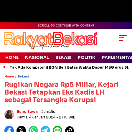
SCROLL TO CONTINUE WITH CONTENT
HOME
NASIONAL
BEKASI
POLITIK
PARLEMENTA
Tak Ada Kompromi! BGN Beri Batas Waktu Dapur MBG urus SLH
/
Home
Bekasi
Rugikan Negara Rp5 Miliar, Kejari
Bekasi Tetapkan Eks Kadis LH
sebagai Tersangka Korupsi
Bung Ewox
- Jurnalis
Kamis, 4 Januari 2024
- 21:15 WIB