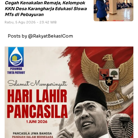
Cegah Kenakalan Remaja, Kelompok
KKN Desa Karangharja Edukasi Siswa
MTs di Pebayuran
Rabu, 5 Agu 2026 - 23:42 WIB
Posts by @RakyatBekasiCom