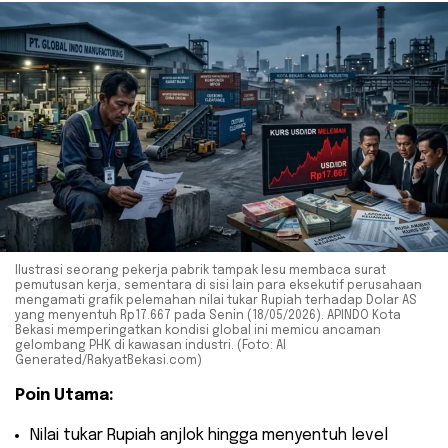
Ilustrasi seorang pekerja pabrik tampak lesu membaca surat
pemutusan kerja, sementara di sisi lain para eksekutif perusahaan
mengamati grafik pelemahan nilai tukar Rupiah terhadap Dolar AS
yang menyentuh Rp17.667 pada Senin (18/05/2026). APINDO Kota
Bekasi memperingatkan kondisi global ini memicu ancaman
gelombang PHK di kawasan industri. (Foto: AI
Generated/RakyatBekasi.com)
Poin Utama:
​Nilai tukar Rupiah anjlok hingga menyentuh level