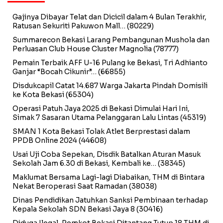
Gajinya Dibayar Telat dan Dicicil dalam 4 Bulan Terakhir,
Ratusan Sekuriti Pakuwon Mall…
(80229)
Summarecon Bekasi Larang Pembangunan Mushola dan
Perluasan Club House Cluster Magnolia
(78777)
Pemain Terbaik AFF U-16 Pulang ke Bekasi, Tri Adhianto
Ganjar “Bocah Cikunir”…
(66855)
Disdukcapil Catat 14.687 Warga Jakarta Pindah Domisili
ke Kota Bekasi
(65304)
Operasi Patuh Jaya 2025 di Bekasi Dimulai Hari Ini,
Simak 7 Sasaran Utama Pelanggaran Lalu Lintas
(45319)
SMAN 1 Kota Bekasi Tolak Atlet Berprestasi dalam
PPDB Online 2024
(44608)
Usai Uji Coba Sepekan, Disdik Batalkan Aturan Masuk
Sekolah Jam 6.30 di Bekasi, Kembali ke…
(38345)
Maklumat Bersama Lagi-lagi Diabaikan, THM di Bintara
Nekat Beroperasi Saat Ramadan
(38038)
Dinas Pendidikan Jatuhkan Sanksi Pembinaan terhadap
Kepala Sekolah SDN Bekasi Jaya 8
(30416)
Diduga Ilegal, Pemkot Bekasi Ditantang Tutup 18 THM di