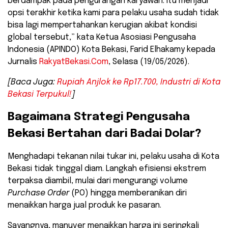
berdampak pada pengurangan karyawan. Itu menjadi
opsi terakhir ketika kami para pelaku usaha sudah tidak
bisa lagi mempertahankan kerugian akibat kondisi
global tersebut,” kata Ketua Asosiasi Pengusaha
Indonesia (APINDO) Kota Bekasi, Farid Elhakamy kepada
Jurnalis
RakyatBekasi.Com
, Selasa (19/05/2026).
[Baca Juga:
Rupiah Anjlok ke Rp17.700, Industri di Kota
Bekasi Terpukul!
]
​Bagaimana Strategi Pengusaha
Bekasi Bertahan dari Badai Dolar?
​Menghadapi tekanan nilai tukar ini, pelaku usaha di Kota
Bekasi tidak tinggal diam. Langkah efisiensi ekstrem
terpaksa diambil, mulai dari mengurangi volume
Purchase Order
(PO) hingga memberanikan diri
menaikkan harga jual produk ke pasaran.
​Sayangnya, manuver menaikkan harga ini seringkali