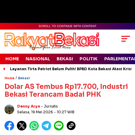
SCROLL TO CONTINUE WITH CONTENT
HOME
NASIONAL
BEKASI
POLITIK
PARLEMENTA
Layanan Tirta Patriot Belum Pulih! BPBD Kota Bekasi Atasi Krisis
/
Home
Bekasi
Dolar AS Tembus Rp17.700, Industri
Bekasi Terancam Badai PHK
Denny Arya
- Jurnalis
Selasa, 19 Mei 2026
- 10:27 WIB