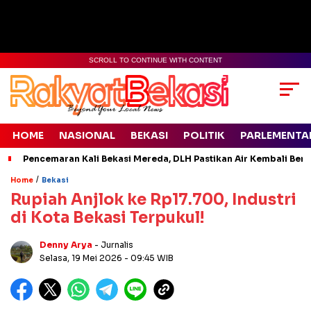
SCROLL TO CONTINUE WITH CONTENT
HOME
NASIONAL
BEKASI
POLITIK
PARLEMENTA
Pencemaran Kali Bekasi Mereda, DLH Pastikan Air Kembali Ben
/
Home
Bekasi
Rupiah Anjlok ke Rp17.700, Industri
di Kota Bekasi Terpukul!
Denny Arya
- Jurnalis
Selasa, 19 Mei 2026
- 09:45 WIB