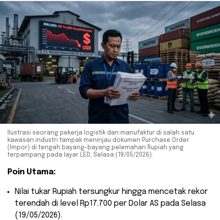
Ilustrasi seorang pekerja logistik dan manufaktur di salah satu
kawasan industri tampak meninjau dokumen Purchase Order
(Impor) di tengah bayang-bayang pelemahan Rupiah yang
terpampang pada layar LED, Selasa (19/05/2026).
Poin Utama:
​Nilai tukar Rupiah tersungkur hingga mencetak rekor
terendah di level Rp17.700 per Dolar AS pada Selasa
(19/05/2026).