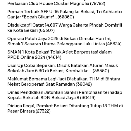
Perluasan Club House Cluster Magnolia
(78782)
Pemain Terbaik AFF U-16 Pulang ke Bekasi, Tri Adhianto
Ganjar “Bocah Cikunir”…
(66860)
Disdukcapil Catat 14.687 Warga Jakarta Pindah Domisili
ke Kota Bekasi
(65307)
Operasi Patuh Jaya 2025 di Bekasi Dimulai Hari Ini,
Simak 7 Sasaran Utama Pelanggaran Lalu Lintas
(45324)
SMAN 1 Kota Bekasi Tolak Atlet Berprestasi dalam
PPDB Online 2024
(44614)
Usai Uji Coba Sepekan, Disdik Batalkan Aturan Masuk
Sekolah Jam 6.30 di Bekasi, Kembali ke…
(38350)
Maklumat Bersama Lagi-lagi Diabaikan, THM di Bintara
Nekat Beroperasi Saat Ramadan
(38042)
Dinas Pendidikan Jatuhkan Sanksi Pembinaan terhadap
Kepala Sekolah SDN Bekasi Jaya 8
(30419)
Diduga Ilegal, Pemkot Bekasi Ditantang Tutup 18 THM di
Pasar Bintara
(27322)