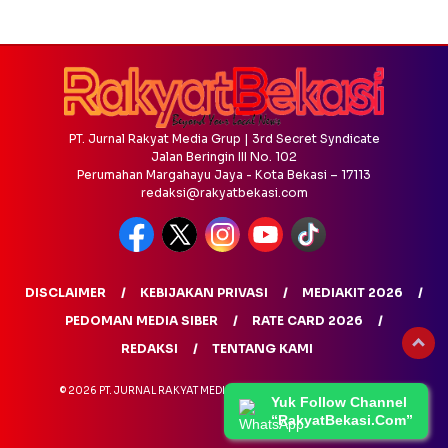
PT. Jurnal Rakyat Media Grup | 3rd Secret Syndicate
Jalan Beringin III No. 102
Perumahan Margahayu Jaya - Kota Bekasi – 17113
redaksi@rakyatbekasi.com
DISCLAIMER
KEBIJAKAN PRIVASI
MEDIAKIT 2026
PEDOMAN MEDIA SIBER
RATE CARD 2026
REDAKSI
TENTANG KAMI
© 2026 PT. JURNAL RAKYAT MEDIA GRUP - ALL RIGHTS RESERVED
Yuk Follow Channel
“RakyatBekasi.Com”