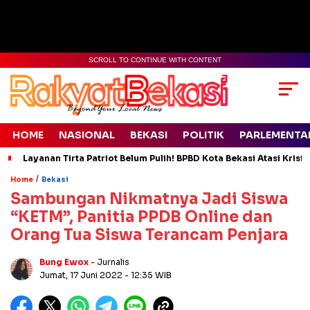
SCROLL TO CONTINUE WITH CONTENT
HOME
NASIONAL
BEKASI
POLITIK
PARLEMENTA
Layanan Tirta Patriot Belum Pulih! BPBD Kota Bekasi Atasi Krisis
/
Home
Bekasi
Sambungan Nikmatnya Jadi Siswa
“KETM”, Panitia PPDB Online dan
Orang Tua Siswa Terancam Penjara
Bung Ewox
- Jurnalis
Jumat, 17 Juni 2022
- 12:35 WIB