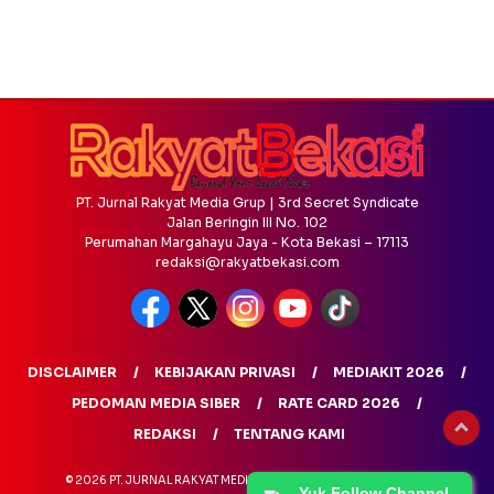
PT. Jurnal Rakyat Media Grup | 3rd Secret Syndicate
Jalan Beringin III No. 102
Perumahan Margahayu Jaya - Kota Bekasi – 17113
redaksi@rakyatbekasi.com
DISCLAIMER
KEBIJAKAN PRIVASI
MEDIAKIT 2026
PEDOMAN MEDIA SIBER
RATE CARD 2026
REDAKSI
TENTANG KAMI
© 2026 PT. JURNAL RAKYAT MEDIA GRUP - ALL RIGHTS RESERVED
Yuk Follow Channel