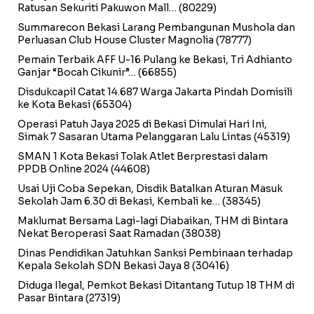
Ratusan Sekuriti Pakuwon Mall…
(80229)
Summarecon Bekasi Larang Pembangunan Mushola dan
Perluasan Club House Cluster Magnolia
(78777)
Pemain Terbaik AFF U-16 Pulang ke Bekasi, Tri Adhianto
Ganjar “Bocah Cikunir”…
(66855)
Disdukcapil Catat 14.687 Warga Jakarta Pindah Domisili
ke Kota Bekasi
(65304)
Operasi Patuh Jaya 2025 di Bekasi Dimulai Hari Ini,
Simak 7 Sasaran Utama Pelanggaran Lalu Lintas
(45319)
SMAN 1 Kota Bekasi Tolak Atlet Berprestasi dalam
PPDB Online 2024
(44608)
Usai Uji Coba Sepekan, Disdik Batalkan Aturan Masuk
Sekolah Jam 6.30 di Bekasi, Kembali ke…
(38345)
Maklumat Bersama Lagi-lagi Diabaikan, THM di Bintara
Nekat Beroperasi Saat Ramadan
(38038)
Dinas Pendidikan Jatuhkan Sanksi Pembinaan terhadap
Kepala Sekolah SDN Bekasi Jaya 8
(30416)
Diduga Ilegal, Pemkot Bekasi Ditantang Tutup 18 THM di
Pasar Bintara
(27319)