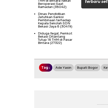
THM di Bintara Nekat
terbaru set
Beroperasi Saat
Ramadan
(38042)
Dinas Pendidikan
Jatuhkan Sanksi
Pembinaan terhadap
Kepala Sekolah SDN
Bekasi Jaya 8
(30419)
Diduga Ilegal, Pemkot
Bekasi Ditantang
Tutup 18 THM di Pasar
Bintara
(27322)
Tag :
Ade Yasin
Bupati Bogor
Ke