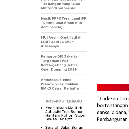
Tak Bangun Pangkalan
Militer di Indonesia
Nasib PPPK Terancam! IPR
Tuntut Pusat Ambil Alih
Jaminan Gaji
MUI Resmi Ganti Istilah
LGBT Jadi LGSP, Ini
Alasannya
Pemprov DKI Jakarta
Targetkan TPST
Bantargebang Bebas
Open Dumping 2029
Antisipasi El Nino:
Prabowo Perintahkan
BMKG Cegah Karhutla
“Tindakan ter
POS-POS TERBARU
bertentangan d
Kecelakaan Maut di
Jatiasih: Truk Semen
sanksi pidana,
Hantam Pohon, Sopir
Tewas Terjepit
Pembangunan P
Sejarah Jalan Sunan