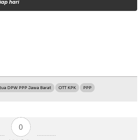
iap hari
tua DPW PPP Jawa Barat
OTT KPK
PPP
0