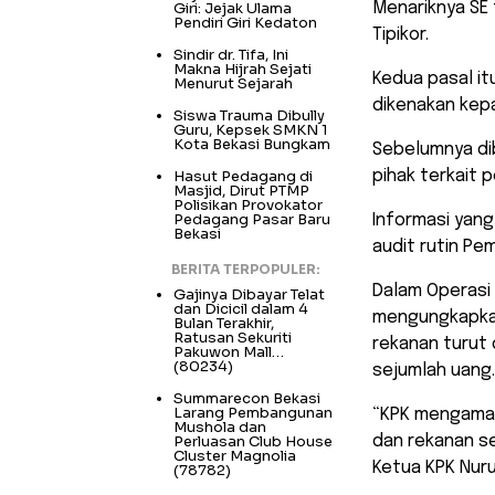
Giri: Jejak Ulama
Menariknya SE 
Pendiri Giri Kedaton
Tipikor.
Sindir dr. Tifa, Ini
Makna Hijrah Sejati
Kedua pasal it
Menurut Sejarah
dikenakan kep
Siswa Trauma Dibully
Guru, Kepsek SMKN 1
Kota Bekasi Bungkam
Sebelumnya di
Hasut Pedagang di
pihak terkait 
Masjid, Dirut PTMP
Polisikan Provokator
Pedagang Pasar Baru
Informasi yan
Bekasi
audit rutin Pe
BERITA TERPOPULER:
Dalam Operasi 
Gajinya Dibayar Telat
dan Dicicil dalam 4
mengungkapkan 
Bulan Terakhir,
Ratusan Sekuriti
rekanan turut 
Pakuwon Mall…
(80234)
sejumlah uang.
Summarecon Bekasi
Larang Pembangunan
“KPK mengaman
Mushola dan
Perluasan Club House
dan rekanan se
Cluster Magnolia
Ketua KPK Nuru
(78782)