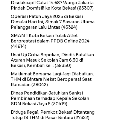
Disdukcapil Catat 14.687 Warga Jakarta
Pindah Domisili ke Kota Bekasi
(65307)
Operasi Patuh Jaya 2025 di Bekasi
Dimulai Hari Ini, Simak 7 Sasaran Utama
Pelanggaran Lalu Lintas
(45324)
SMAN 1 Kota Bekasi Tolak Atlet
Berprestasi dalam PPDB Online 2024
(44614)
Usai Uji Coba Sepekan, Disdik Batalkan
Aturan Masuk Sekolah Jam 6.30 di
Bekasi, Kembali ke…
(38350)
Maklumat Bersama Lagi-lagi Diabaikan,
THM di Bintara Nekat Beroperasi Saat
Ramadan
(38042)
Dinas Pendidikan Jatuhkan Sanksi
Pembinaan terhadap Kepala Sekolah
SDN Bekasi Jaya 8
(30419)
Diduga Ilegal, Pemkot Bekasi Ditantang
Tutup 18 THM di Pasar Bintara
(27322)