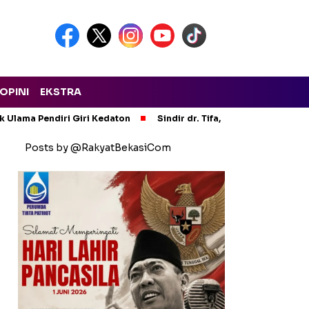
OPINI
EKSTRA
ak Ulama Pendiri Giri Kedaton
Sindir dr. Tifa, Ini Makna Hijrah 
Posts by @RakyatBekasiCom