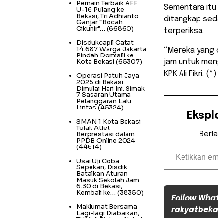
Pemain Terbaik AFF
Sementara itu 
U-16 Pulang ke
Bekasi, Tri Adhianto
ditangkap sed
Ganjar “Bocah
Cikunir”…
(66860)
terperiksa.
Disdukcapil Catat
14.687 Warga Jakarta
“Mereka yang 
Pindah Domisili ke
Kota Bekasi
(65307)
jam untuk meng
KPK Ali Fikri. (*)
Operasi Patuh Jaya
2025 di Bekasi
Dimulai Hari Ini, Simak
7 Sasaran Utama
Pelanggaran Lalu
Lintas
(45324)
Ekspl
SMAN 1 Kota Bekasi
Tolak Atlet
Berprestasi dalam
Berl
PPDB Online 2024
Ketikkan email Anda...
(44614)
Usai Uji Coba
Sepekan, Disdik
Batalkan Aturan
Masuk Sekolah Jam
6.30 di Bekasi,
Kembali ke…
(38350)
Follow Wha
Maklumat Bersama
rakyatbeka
Lagi-lagi Diabaikan,