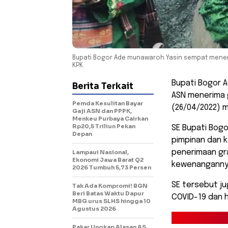
Bupati Bogor Ade munawaroh Yasin sempat menerbi
KPK.
Bupati Bogor A
Berita Terkait
ASN menerima g
Pemda Kesulitan Bayar
(26/04/2022) 
Gaji ASN dan PPPK,
Menkeu Purbaya Cairkan
Rp20,5 Triliun Pekan
SE Bupati Bog
Depan
pimpinan dan 
penerimaan gr
Lampaui Nasional,
Ekonomi Jawa Barat Q2
kewenanganny
2026 Tumbuh 5,73 Persen
SE tersebut j
Tak Ada Kompromi! BGN
Beri Batas Waktu Dapur
COVID-19 dan 
MBG urus SLHS hingga 10
Agustus 2026
Pakar Ungkap Alasan AS