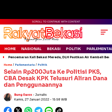
SCROLL TO CONTINUE WITH CONTENT
HOME
NASIONAL
BEKASI
POLITIK
PARLEMENTA
Pencemaran Kali Bekasi Mereda, DLH Pastikan Air Kembali Ben
/
/
Home
Parlementaria
Politik
Selain Rp200Juta Ke Politisi PKS,
CBA Desak KPK Telusuri Aliran Dana
dan Penggunaannya
Bung Ewox
- Jurnalis
Kamis, 27 Januari 2022
- 15:58 WIB