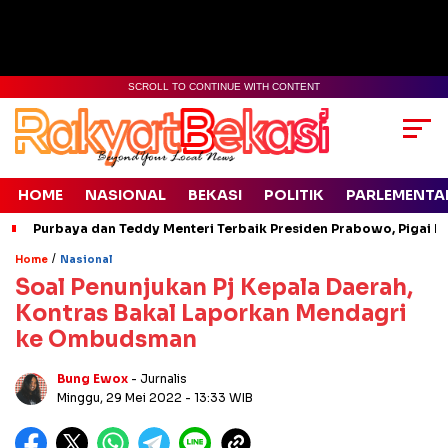
SCROLL TO CONTINUE WITH CONTENT
HOME
NASIONAL
BEKASI
POLITIK
PARLEMENTA
Purbaya dan Teddy Menteri Terbaik Presiden Prabowo, Pigai Pa
/
Home
Nasional
Soal Penunjukan Pj Kepala Daerah,
Kontras Bakal Laporkan Mendagri
ke Ombudsman
Bung Ewox
- Jurnalis
Minggu, 29 Mei 2022
- 13:33 WIB