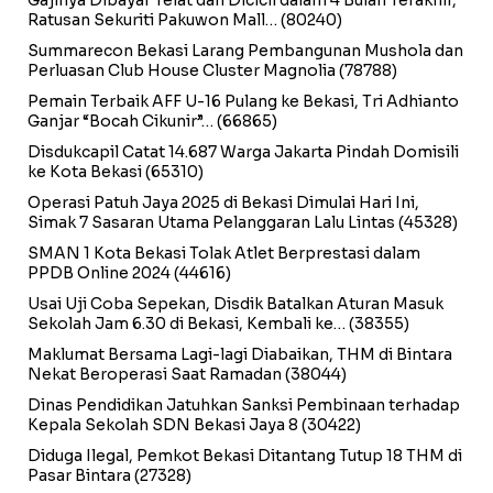
Gajinya Dibayar Telat dan Dicicil dalam 4 Bulan Terakhir,
Ratusan Sekuriti Pakuwon Mall…
(80240)
Summarecon Bekasi Larang Pembangunan Mushola dan
Perluasan Club House Cluster Magnolia
(78788)
Pemain Terbaik AFF U-16 Pulang ke Bekasi, Tri Adhianto
Ganjar “Bocah Cikunir”…
(66865)
Disdukcapil Catat 14.687 Warga Jakarta Pindah Domisili
ke Kota Bekasi
(65310)
Operasi Patuh Jaya 2025 di Bekasi Dimulai Hari Ini,
Simak 7 Sasaran Utama Pelanggaran Lalu Lintas
(45328)
SMAN 1 Kota Bekasi Tolak Atlet Berprestasi dalam
PPDB Online 2024
(44616)
Usai Uji Coba Sepekan, Disdik Batalkan Aturan Masuk
Sekolah Jam 6.30 di Bekasi, Kembali ke…
(38355)
Maklumat Bersama Lagi-lagi Diabaikan, THM di Bintara
Nekat Beroperasi Saat Ramadan
(38044)
Dinas Pendidikan Jatuhkan Sanksi Pembinaan terhadap
Kepala Sekolah SDN Bekasi Jaya 8
(30422)
Diduga Ilegal, Pemkot Bekasi Ditantang Tutup 18 THM di
Pasar Bintara
(27328)