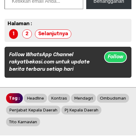
Berlangganan
Halaman :
1
2
Selanjutnya
Follow WhatsApp Channel
Follow
rakyatbekasi.com untuk update
berita terbaru setiap hari
Tag :
Headline
Kontras
Mendagri
Ombudsman
Penjabat Kepala Daerah
Pj Kepala Daerah
Tito Karnavian