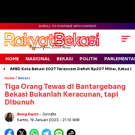
SCROLL TO CONTINUE WITH CONTENT
HOME
NASIONAL
BEKASI
POLITIK
PARLEMENTA
APBD Kota Bekasi 2027 Terancam Defisit Rp207 Miliar, Ketua D
/
Home
Bekasi
Tiga Orang Tewas di Bantargebang
Bekasi Bukanlah Keracunan, tapi
Dibunuh
Bung Ewox
- Jurnalis
Kamis, 19 Januari 2023
- 21:10 WIB