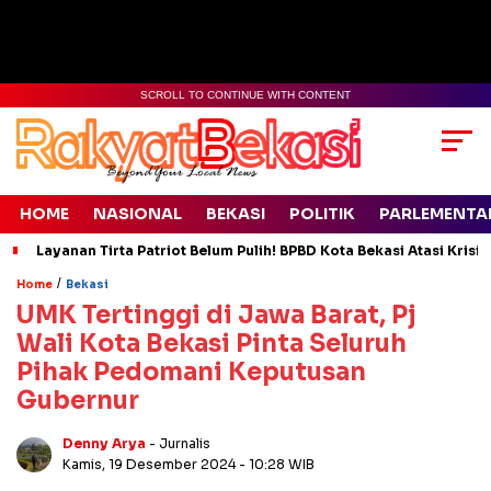
SCROLL TO CONTINUE WITH CONTENT
HOME
NASIONAL
BEKASI
POLITIK
PARLEMENTA
Layanan Tirta Patriot Belum Pulih! BPBD Kota Bekasi Atasi Krisis
/
Home
Bekasi
UMK Tertinggi di Jawa Barat, Pj
Wali Kota Bekasi Pinta Seluruh
Pihak Pedomani Keputusan
Gubernur
Denny Arya
- Jurnalis
Kamis, 19 Desember 2024
- 10:28 WIB