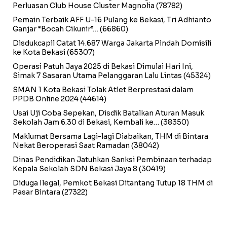
Perluasan Club House Cluster Magnolia
(78782)
Pemain Terbaik AFF U-16 Pulang ke Bekasi, Tri Adhianto
Ganjar “Bocah Cikunir”…
(66860)
Disdukcapil Catat 14.687 Warga Jakarta Pindah Domisili
ke Kota Bekasi
(65307)
Operasi Patuh Jaya 2025 di Bekasi Dimulai Hari Ini,
Simak 7 Sasaran Utama Pelanggaran Lalu Lintas
(45324)
SMAN 1 Kota Bekasi Tolak Atlet Berprestasi dalam
PPDB Online 2024
(44614)
Usai Uji Coba Sepekan, Disdik Batalkan Aturan Masuk
Sekolah Jam 6.30 di Bekasi, Kembali ke…
(38350)
Maklumat Bersama Lagi-lagi Diabaikan, THM di Bintara
Nekat Beroperasi Saat Ramadan
(38042)
Dinas Pendidikan Jatuhkan Sanksi Pembinaan terhadap
Kepala Sekolah SDN Bekasi Jaya 8
(30419)
Diduga Ilegal, Pemkot Bekasi Ditantang Tutup 18 THM di
Pasar Bintara
(27322)