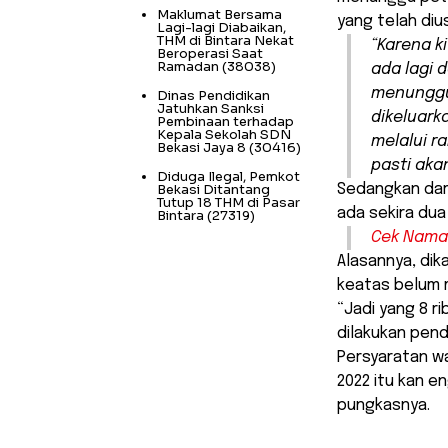
Maklumat Bersama
yang telah diu
Lagi-lagi Diabaikan,
THM di Bintara Nekat
“Karena k
Beroperasi Saat
Ramadan
(38038)
ada lagi 
menunggu 
Dinas Pendidikan
Jatuhkan Sanksi
dikeluark
Pembinaan terhadap
Kepala Sekolah SDN
melalui r
Bekasi Jaya 8
(30416)
pasti aka
Diduga Ilegal, Pemkot
Bekasi Ditantang
Sedangkan dari
Tutup 18 THM di Pasar
ada sekira dua
Bintara
(27319)
Cek Nama 
Alasannya, dik
keatas belum 
“Jadi yang 8 r
dilakukan pend
Persyaratan wa
2022 itu kan e
pungkasnya.