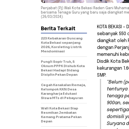
Penjabat (Pj) Wali Kota Bekasi Raden Gani Muham
bersama Tenaga Guru yang baru saja diangkat men
(26/03/2024).
KOTA BEKASI – 
Berita Terkait
sebanyak 550 o
223 Kebakaran Guncang
diangkat oleh
Kota Bekasi sepanjang
2026, Korsleting Listrik
dengan Perjanji
Mendominasi
memenuhi kebut
Disdik Kota B
Pungli Sopir Truk, 5
Oknum PPPK Dishub Kota
kekurangan 1.6
Bekasi Hadapi Sidang
Disiplin Pekan Depan
SMP.
“Belum (p
Cegah Kenakalan Remaja,
tentunya 
Kelompok KKN Desa
Karangharja Edukasi
tenaga pe
Siswa MTs di Pebayuran
900an, se
Wali Kota Bekasi Siap
sepertig
Resmikan Jembatan
domisili 
Kemang Pratama Pekan
Depan
Suryana d