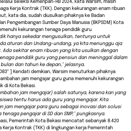
elalui seleksi Kemenpan-RB 2024, kata Warsim, masih
aga Kerja Kontrak (TKK). Dengan kekurangan enam ribuan
ut, kata dia, sudah diusulkan pihaknya ke Badan
dan Pengembangan Sumber Daya Manusia (BKPSDM) Kota
emenuhi kekurangan tenaga pendidik guru.
sdik hanya sekedar mengusulkan, tentunya untuk
ada aturan dan Undang-undang, ya kita menunggu aja
t. Ada sekitar enam ribuan yang kita usulkan dengan
tenaga penddik guru yang pensiun dan meninggal dalam
bulan dan tahun ke depan,” jelasnya.
083″ ] Kendati demikian, Warsim menuturkan pihaknya
ambahan jam mengajar guru guna memenuhi kekurangan
k di Kota Bekasi.
ambahan jam mengajar) salah satunya, karena kan yang
iswa tentu harus ada guru yang mengajar. Kita
 jam mengajar para guru sebagai inovasi dan solusi
 tenaga pengajar di SD dan SMP,” pungkasnya.
masi, Pemerintah Kota Bekasi mencatat sebanyak 8.420
 Kerja Kontrak (TKK) di lingkungan kerja Pemerintah