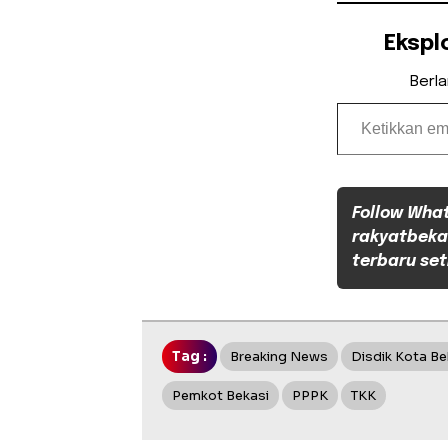
Ekspl
Berl
Ketikkan email Anda...
Follow Wha
rakyatbeka
terbaru set
Tag :
Breaking News
Disdik Kota Be
Pemkot Bekasi
PPPK
TKK