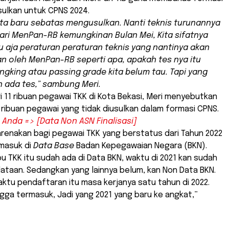
sulkan untuk CPNS 2024.
ita baru sebatas mengusulkan. Nanti teknis turunannya
dari MenPan-RB kemungkinan Bulan Mei, Kita sifatnya
aja peraturan peraturan teknis yang nantinya akan
an oleh MenPan-RB seperti apa, apakah tes nya itu
angking atau passing grade kita belum tau. Tapi yang
n ada tes,” sambung Meri.
 11 ribuan pegawai TKK di Kota Bekasi, Meri menyebutkan
 ribuan pegawai yang tidak diusulkan dalam formasi CPNS.
Anda => [Data Non ASN Finalisasi]
arenakan bagi pegawai TKK yang berstatus dari Tahun 2022
masuk di
Data Base
Badan Kepegawaian Negara (BKN).
ibu TKK itu sudah ada di Data BKN, waktu di 2021 kan sudah
ataan. Sedangkan yang lainnya belum, kan Non Data BKN.
ktu pendaftaran itu masa kerjanya satu tahun di 2022.
ngga termasuk, Jadi yang 2021 yang baru ke angkat,”