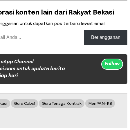
orasi konten lain dari Rakyat Bekasi
angganan untuk dapatkan pos terbaru lewat email.
Berlangganan
tsApp Channel
Follow
si.com untuk update berita
iap hari
kasi
Guru Cabul
Guru Tenaga Kontrak
MenPAN-RB