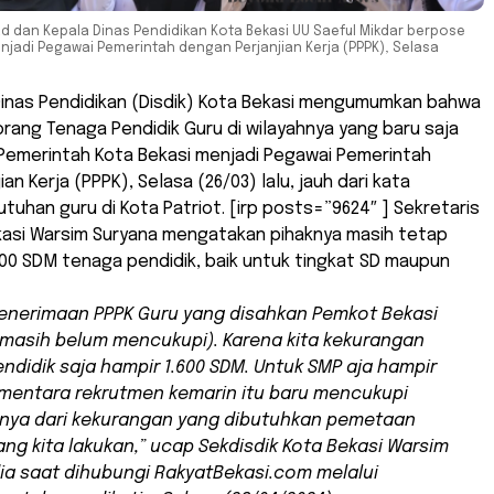
ad dan Kepala Dinas Pendidikan Kota Bekasi UU Saeful Mikdar berpose
jadi Pegawai Pemerintah dengan Perjanjian Kerja (PPPK), Selasa
Dinas Pendidikan (Disdik) Kota Bekasi mengumumkan bahwa
rang Tenaga Pendidik Guru di wilayahnya yang baru saja
 Pemerintah Kota Bekasi menjadi Pegawai Pemerintah
an Kerja (PPPK), Selasa (26/03) lalu, jauh dari kata
uhan guru di Kota Patriot. [irp posts=”9624″ ] Sekretaris
ekasi Warsim Suryana mengatakan pihaknya masih tetap
00 SDM tenaga pendidik, baik untuk tingkat SD maupun
enerimaan PPPK Guru yang disahkan Pemkot Bekasi
masih belum mencukupi). Karena kita kekurangan
ndidik saja hampir 1.600 SDM. Untuk SMP aja hampir
mentara rekrutmen kemarin itu baru mencukupi
anya dari kekurangan yang dibutuhkan pemetaan
yang kita lakukan,” ucap Sekdisdik Kota Bekasi Warsim
ia saat dihubungi RakyatBekasi.com melalui