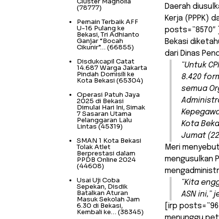
Cluster Magnolia
Daerah diusulk
(78777)
Kerja (PPPK) 
Pemain Terbaik AFF
U-16 Pulang ke
posts=”8570″ 
Bekasi, Tri Adhianto
Ganjar “Bocah
Bekasi diketah
Cikunir”…
(66855)
dari Dinas Pend
Disdukcapil Catat
“Untuk CP
14.687 Warga Jakarta
Pindah Domisili ke
8.420 for
Kota Bekasi
(65304)
semua Org
Operasi Patuh Jaya
Administr
2025 di Bekasi
Dimulai Hari Ini, Simak
Kepegawa
7 Sasaran Utama
Pelanggaran Lalu
Kota Beka
Lintas
(45319)
Jumat (22
SMAN 1 Kota Bekasi
Tolak Atlet
Meri menyebut
Berprestasi dalam
mengusulkan PN
PPDB Online 2024
(44608)
mengadministr
Usai Uji Coba
“Kita eng
Sepekan, Disdik
Batalkan Aturan
ASN ini,” 
Masuk Sekolah Jam
6.30 di Bekasi,
[irp posts=”96
Kembali ke…
(38345)
menunggu petu