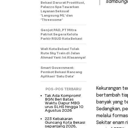
sambungan
Bekasi Darurat Prostitusi,
Palazzo Spa Tawarkan
Layanan Seksual
‘Langsung ML’ dan
‘Threesome’
Genjot PAD, PT Mitra
Patriot Segera Kelola
Parkir RSUD Kota Bekasi
Wali Kota Bekasi Tolak
Rute Sky Train di Jalan
Ahmad Yani: Ini Alasannya!
Smart Government:
Pemkot Bekasi Rancang
Aplikasi ‘Satu Data’
Kekurangan te
POS-POS TERBARU
bertambah tiap
Tak Ada Kompromi!
BGN Beri Batas
banyak yang te
Waktu Dapur MBG
urus SLHS hingga 10
Sedangkan, pe
Agustus 2026
melalui formas
223 Kebakaran
Guncang Kota Bekasi
Sekitar enam r
sepanjang 2026,