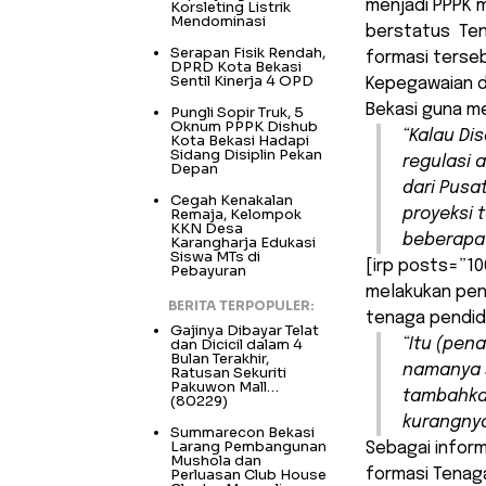
menjadi PPPK m
Korsleting Listrik
Mendominasi
berstatus Ten
Serapan Fisik Rendah,
formasi terseb
DPRD Kota Bekasi
Sentil Kinerja 4 OPD
Kepegawaian 
Bekasi guna m
Pungli Sopir Truk, 5
Oknum PPPK Dishub
“Kalau Di
Kota Bekasi Hadapi
Sidang Disiplin Pekan
regulasi 
Depan
dari Pusa
Cegah Kenakalan
Remaja, Kelompok
proyeksi 
KKN Desa
beberapa 
Karangharja Edukasi
Siswa MTs di
[irp posts=”10
Pebayuran
melakukan pen
BERITA TERPOPULER:
tenaga pendidi
Gajinya Dibayar Telat
dan Dicicil dalam 4
“Itu (pen
Bulan Terakhir,
namanya s
Ratusan Sekuriti
Pakuwon Mall…
tambahkan
(80229)
kurangnya
Summarecon Bekasi
Larang Pembangunan
Sebagai infor
Mushola dan
Perluasan Club House
formasi Tenaga