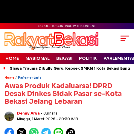
SCROLL TO CONTINUE WITH CONTENT
HOME
NASIONAL
BEKASI
POLITIK
PARLEMENTA
Siswa Trauma Dibully Guru, Kepsek SMKN 1 Kota Bekasi Bung
/
Home
Parlementaria
Awas Produk Kadaluarsa! DPRD
Desak Dinkes Sidak Pasar se-Kota
Bekasi Jelang Lebaran
Denny Arya
- Jurnalis
Minggu, 1 Maret 2026
- 20:30 WIB