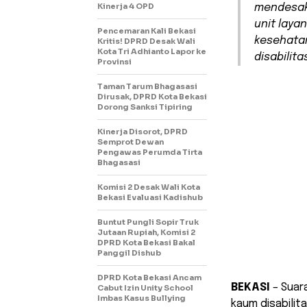
Kinerja 4 OPD
mendesak
unit laya
Pencemaran Kali Bekasi
kesehata
Kritis! DPRD Desak Wali
Kota Tri Adhianto Lapor ke
disabilit
Provinsi
Taman Tarum Bhagasasi
Dirusak, DPRD Kota Bekasi
Dorong Sanksi Tipiring
Kinerja Disorot, DPRD
Semprot Dewan
Pengawas Perumda Tirta
Bhagasasi
Komisi 2 Desak Wali Kota
Bekasi Evaluasi Kadishub
Buntut Pungli Sopir Truk
Jutaan Rupiah, Komisi 2
DPRD Kota Bekasi Bakal
Panggil Dishub
DPRD Kota Bekasi Ancam
BEKASI
– Suar
Cabut Izin Unity School
Imbas Kasus Bullying
kaum disabilit