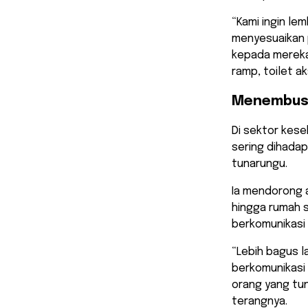
​“Kami ingin l
menyesuaikan 
kepada mereka,
ramp, toilet a
Menembus B
​Di sektor kes
sering dihadap
tunarungu.
Ia mendorong a
hingga rumah s
berkomunikasi
​“Lebih bagus 
berkomunikasi
orang yang tu
terangnya.