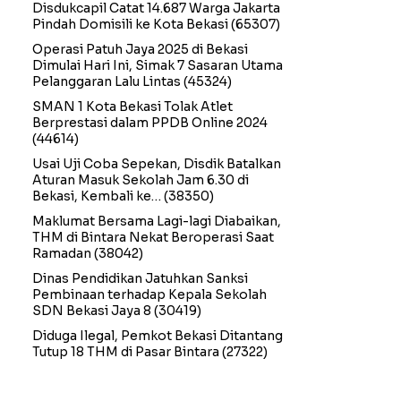
Disdukcapil Catat 14.687 Warga Jakarta
Pindah Domisili ke Kota Bekasi
(65307)
Operasi Patuh Jaya 2025 di Bekasi
Dimulai Hari Ini, Simak 7 Sasaran Utama
Pelanggaran Lalu Lintas
(45324)
SMAN 1 Kota Bekasi Tolak Atlet
Berprestasi dalam PPDB Online 2024
(44614)
Usai Uji Coba Sepekan, Disdik Batalkan
Aturan Masuk Sekolah Jam 6.30 di
Bekasi, Kembali ke…
(38350)
Maklumat Bersama Lagi-lagi Diabaikan,
THM di Bintara Nekat Beroperasi Saat
Ramadan
(38042)
Dinas Pendidikan Jatuhkan Sanksi
Pembinaan terhadap Kepala Sekolah
SDN Bekasi Jaya 8
(30419)
Diduga Ilegal, Pemkot Bekasi Ditantang
Tutup 18 THM di Pasar Bintara
(27322)