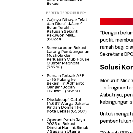
Bekasi
BERITA TERPOPULER:
Gajinya Dibayar Telat
dan Dicicil dalam 4
Bulan Terakhir,
Ratusan Sekuriti
​“Dengan belum
Pakuwon Mall…
(80234)
publik, membu
ramah bagi dis
Summarecon Bekasi
Larang Pembangunan
Sekretaris DPC
Mushola dan
Perluasan Club House
Cluster Magnolia
(78782)
Solusi Ko
Pemain Terbaik AFF
U-16 Pulang ke
​Menurut Misba
Bekasi, Tri Adhianto
Ganjar “Bocah
terfragmentasi
Cikunir”…
(66860)
Akibatnya, pen
Disdukcapil Catat
kebingungan s
14.687 Warga Jakarta
Pindah Domisili ke
Kota Bekasi
(65307)
​Untuk mengata
Operasi Patuh Jaya
pembentukan un
2025 di Bekasi
Dimulai Hari Ini, Simak
7 Sasaran Utama