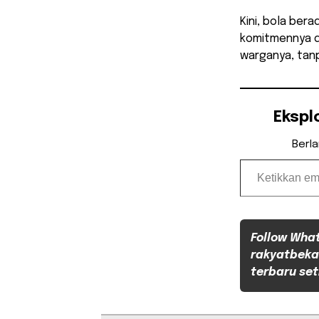
​Kini, bola be
komitmennya d
warganya, tanp
Ekspl
Berl
Ketikkan email Anda...
Follow Wha
rakyatbeka
terbaru set