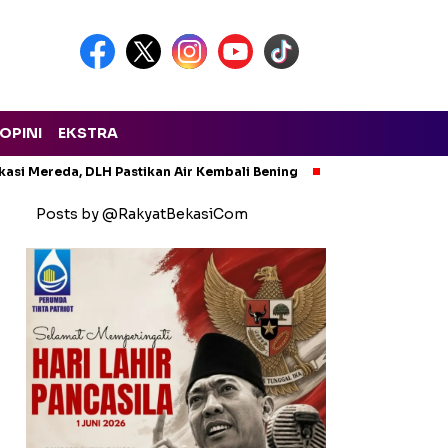
OPINI
EKSTRA
asi Mereda, DLH Pastikan Air Kembali Bening
Waspada El Nino
Posts by @RakyatBekasiCom