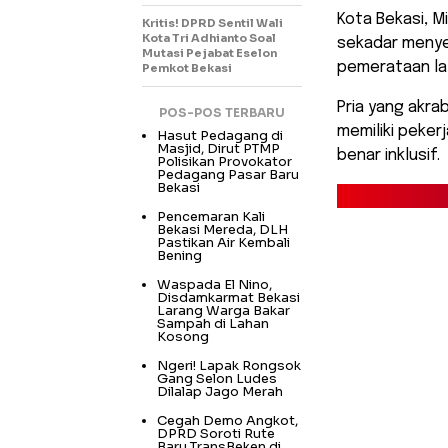
Kota Bekasi, M
Kritis! DPRD Sentil Wali
Kota Tri Adhianto Soal
sekadar menyed
Mutasi Pejabat Eselon
pemerataan lay
Pemkot Bekasi
​Pria yang akr
POS-POS TERBARU
memiliki peker
Hasut Pedagang di
Masjid, Dirut PTMP
benar inklusif.
Polisikan Provokator
Pedagang Pasar Baru
Bekasi
Pencemaran Kali
Bekasi Mereda, DLH
Pastikan Air Kembali
Bening
Waspada El Nino,
Disdamkarmat Bekasi
Larang Warga Bakar
Sampah di Lahan
Kosong
Ngeri! Lapak Rongsok
Gang Selon Ludes
Dilalap Jago Merah
Cegah Demo Angkot,
DPRD Soroti Rute
Baru TransBeken di