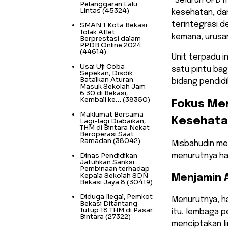
​“Seluruh OPD 
Pelanggaran Lalu
Lintas
(45324)
kesehatan, dan
terintegrasi d
SMAN 1 Kota Bekasi
Tolak Atlet
kemana, urusan
Berprestasi dalam
PPDB Online 2024
(44614)
​Unit terpadu 
Usai Uji Coba
satu pintu ba
Sepekan, Disdik
Batalkan Aturan
bidang pendidi
Masuk Sekolah Jam
6.30 di Bekasi,
Kembali ke…
(38350)
Fokus Me
Maklumat Bersama
Kesehat
Lagi-lagi Diabaikan,
THM di Bintara Nekat
Beroperasi Saat
Ramadan
(38042)
​Misbahudin m
Dinas Pendidikan
menurutnya ha
Jatuhkan Sanksi
Pembinaan terhadap
Kepala Sekolah SDN
Menjamin A
Bekasi Jaya 8
(30419)
Diduga Ilegal, Pemkot
​Menurutnya, h
Bekasi Ditantang
Tutup 18 THM di Pasar
itu, lembaga p
Bintara
(27322)
menciptakan li