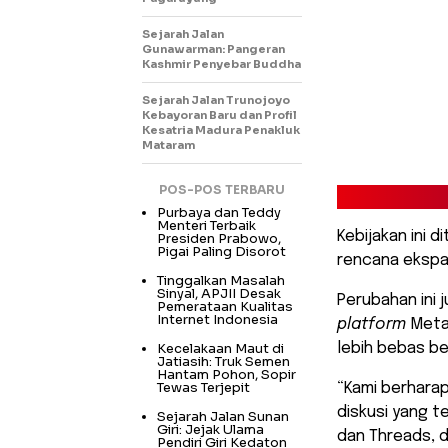
Sejarah Jalan
Gunawarman: Pangeran
Kashmir Penyebar Buddha
Sejarah Jalan Trunojoyo
Kebayoran Baru dan Profil
Kesatria Madura Penakluk
Mataram
POS-POS TERBARU
Purbaya dan Teddy
Menteri Terbaik
Kebijakan ini d
Presiden Prabowo,
Pigai Paling Disorot
rencana ekspa
Tinggalkan Masalah
Sinyal, APJII Desak
Perubahan ini 
Pemerataan Kualitas
Internet Indonesia
platform
Meta
Kecelakaan Maut di
lebih bebas be
Jatiasih: Truk Semen
Hantam Pohon, Sopir
Tewas Terjepit
“Kami berhara
diskusi yang t
Sejarah Jalan Sunan
Giri: Jejak Ulama
dan Threads, d
Pendiri Giri Kedaton