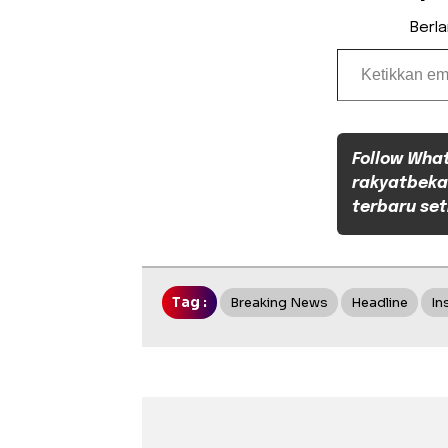
Berl
Ketikkan email Anda...
Follow Wha
rakyatbeka
terbaru set
Tag :
Breaking News
Headline
In