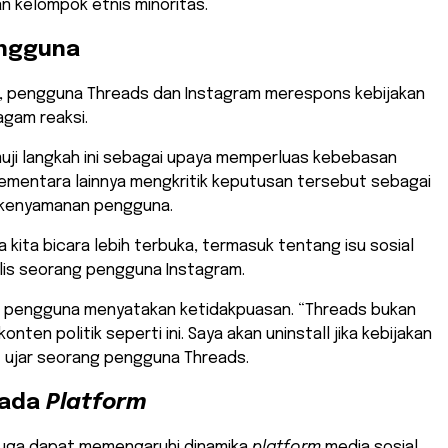
n kelompok etnis minoritas.
engguna
al, pengguna Threads dan Instagram merespons kebijakan
agam reaksi.
ji langkah ini sebagai upaya memperluas kebebasan
sementara lainnya mengkritik keputusan tersebut sebagai
 kenyamanan pengguna.
 kita bicara lebih terbuka, termasuk tentang isu sosial
tulis seorang pengguna Instagram.
 pengguna menyatakan ketidakpuasan. “Threads bukan
nten politik seperti ini. Saya akan uninstall jika kebijakan
,” ujar seorang pengguna Threads.
pada
Platform
 juga dapat memengaruhi dinamika
platform
media sosial