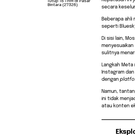
Tutup 18 THM di Pasar
Bintara
(27328)
secara keselu
Beberapa ahli 
seperti Bluesk
Di sisi lain, 
menyesuaikan 
sulitnya menari
Langkah Meta m
Instagram dan
dengan
platf
Namun, tantan
ini tidak menj
atau konten ek
Ekspl