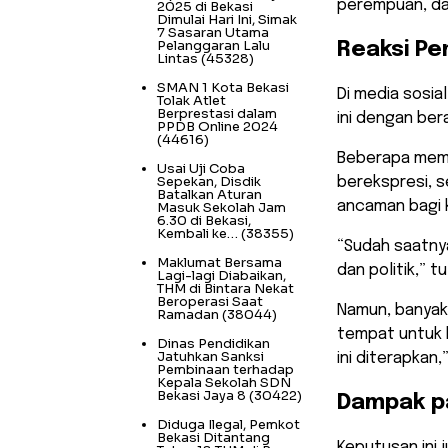
perempuan, da
2025 di Bekasi
Dimulai Hari Ini, Simak
7 Sasaran Utama
Pelanggaran Lalu
Reaksi P
Lintas
(45328)
SMAN 1 Kota Bekasi
Di media sosi
Tolak Atlet
Berprestasi dalam
ini dengan ber
PPDB Online 2024
(44616)
Beberapa memu
Usai Uji Coba
Sepekan, Disdik
berekspresi, 
Batalkan Aturan
ancaman bagi
Masuk Sekolah Jam
6.30 di Bekasi,
Kembali ke…
(38355)
“Sudah saatnya
Maklumat Bersama
dan politik,” 
Lagi-lagi Diabaikan,
THM di Bintara Nekat
Beroperasi Saat
Namun, banyak
Ramadan
(38044)
tempat untuk ko
Dinas Pendidikan
Jatuhkan Sanksi
ini diterapkan
Pembinaan terhadap
Kepala Sekolah SDN
Bekasi Jaya 8
(30422)
Dampak 
Diduga Ilegal, Pemkot
Bekasi Ditantang
Keputusan ini