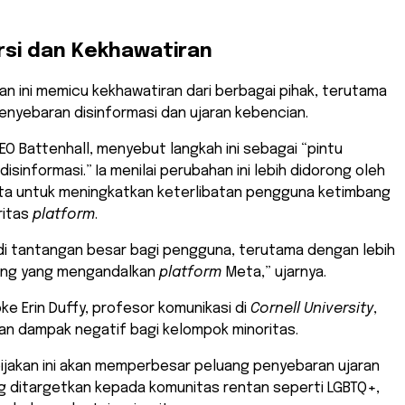
rsi dan Kekhawatiran
an ini memicu kekhawatiran dari berbagai pihak, terutama
enyebaran disinformasi dan ujaran kebencian.
EO Battenhall, menyebut langkah ini sebagai “pintu
isinformasi.” Ia menilai perubahan ini lebih didorong oleh
a untuk meningkatkan keterlibatan pengguna ketimbang
ritas
platform
.
adi tantangan besar bagi pengguna, terutama dengan lebih
orang yang mengandalkan
platform
Meta,” ujarnya.
rooke Erin Duffy, profesor komunikasi di
Cornell University
,
n dampak negatif bagi kelompok minoritas.
bijakan ini akan memperbesar peluang penyebaran ujaran
g ditargetkan kepada komunitas rentan seperti LGBTQ+,