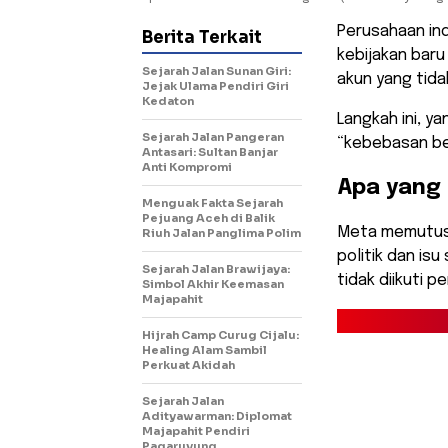
Perusahaan in
Berita Terkait
kebijakan baru
Sejarah Jalan Sunan Giri:
akun yang tida
Jejak Ulama Pendiri Giri
Kedaton
Langkah ini, y
Sejarah Jalan Pangeran
“kebebasan be
Antasari: Sultan Banjar
Anti Kompromi
Apa yang
Menguak Fakta Sejarah
Pejuang Aceh di Balik
Meta memutusk
Riuh Jalan Panglima Polim
politik dan is
Sejarah Jalan Brawijaya:
tidak diikuti p
Simbol Akhir Keemasan
Majapahit
Hijrah Camp Curug Cijalu:
Healing Alam Sambil
Perkuat Akidah
Sejarah Jalan
Adityawarman: Diplomat
Majapahit Pendiri
Pagaruyung