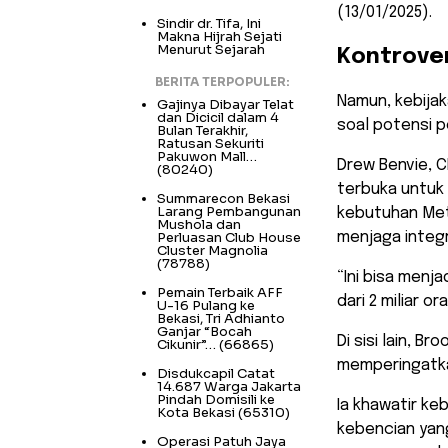
(13/01/2025).
Sindir dr. Tifa, Ini
Makna Hijrah Sejati
Menurut Sejarah
Kontrove
BERITA TERPOPULER:
Namun, kebijak
Gajinya Dibayar Telat
dan Dicicil dalam 4
soal potensi p
Bulan Terakhir,
Ratusan Sekuriti
Pakuwon Mall…
Drew Benvie, C
(80240)
terbuka untuk d
Summarecon Bekasi
Larang Pembangunan
kebutuhan Met
Mushola dan
Perluasan Club House
menjaga integ
Cluster Magnolia
(78788)
“Ini bisa menj
Pemain Terbaik AFF
dari 2 miliar 
U-16 Pulang ke
Bekasi, Tri Adhianto
Ganjar “Bocah
Di sisi lain, B
Cikunir”…
(66865)
memperingatka
Disdukcapil Catat
14.687 Warga Jakarta
Pindah Domisili ke
Ia khawatir ke
Kota Bekasi
(65310)
kebencian yan
Operasi Patuh Jaya