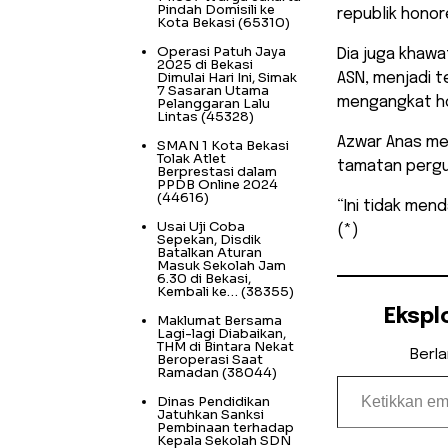
Pindah Domisili ke
republik honor
Kota Bekasi
(65310)
Operasi Patuh Jaya
Dia juga khawa
2025 di Bekasi
Dimulai Hari Ini, Simak
ASN, menjadi t
7 Sasaran Utama
mengangkat ho
Pelanggaran Lalu
Lintas
(45328)
Azwar Anas men
SMAN 1 Kota Bekasi
Tolak Atlet
tamatan pergur
Berprestasi dalam
PPDB Online 2024
(44616)
“Ini tidak men
Usai Uji Coba
(*)
Sepekan, Disdik
Batalkan Aturan
Masuk Sekolah Jam
6.30 di Bekasi,
Kembali ke…
(38355)
Ekspl
Maklumat Bersama
Lagi-lagi Diabaikan,
THM di Bintara Nekat
Berl
Beroperasi Saat
Ramadan
(38044)
Ketikkan email Anda...
Dinas Pendidikan
Jatuhkan Sanksi
Pembinaan terhadap
Kepala Sekolah SDN