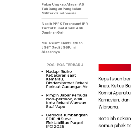
Pakar Ungkap Alasan AS
Tak Bangun Pangkalan
Militer di Indonesia
Nasib PPPK Terancam! IPR
Tuntut Pusat Ambil Alih
Jaminan Gaji
MUI Resmi Ganti Istilah
LGBT Jadi LGSP, Ini
Alasannya
POS-POS TERBARU
Hadapi Risiko
Kebakaran saat
Kemarau,
Keputusan ber
Disdamkarmat Bekasi
Anas, Ketua B
Perkuat Cadangan Air
Komisi Aparatu
Pimpin Jabar Pemuda
Non-perokok, Wali
Karnavian, dan
Kota Bekasi Waswas
Soal Vape
Wibisana.
Gerindra Tumbangkan
PDIP di Survei
Setelah sekia
Elektabilitas Parpol
semua pihak te
IPO 2026