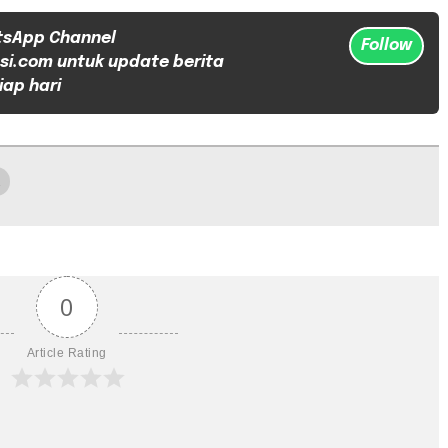
tsApp Channel
Follow
si.com untuk update berita
iap hari
0
Article Rating