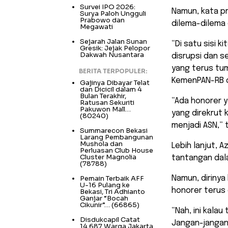
Survei IPO 2026:
Namun, kata pr
Surya Paloh Ungguli
Prabowo dan
dilema-dilema 
Megawati
Sejarah Jalan Sunan
“Di satu sisi 
Gresik: Jejak Pelopor
Dakwah Nusantara
disrupsi dan 
yang terus tu
BERITA TERPOPULER:
KemenPAN-RB di
Gajinya Dibayar Telat
dan Dicicil dalam 4
Bulan Terakhir,
“Ada honorer 
Ratusan Sekuriti
Pakuwon Mall…
yang direkrut
(80240)
menjadi ASN,” 
Summarecon Bekasi
Larang Pembangunan
Mushola dan
Lebih lanjut, 
Perluasan Club House
Cluster Magnolia
tantangan dal
(78788)
Pemain Terbaik AFF
Namun, diriny
U-16 Pulang ke
honorer terus 
Bekasi, Tri Adhianto
Ganjar “Bocah
Cikunir”…
(66865)
“Nah, ini kala
Disdukcapil Catat
Jangan-jangan, 
14.687 Warga Jakarta