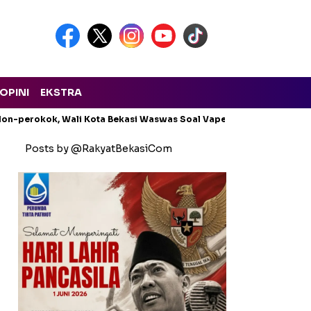
OPINI
EKSTRA
on-perokok, Wali Kota Bekasi Waswas Soal Vape
Gerindra Tum
Posts by @RakyatBekasiCom