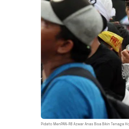
Pidato MenPAN-RB Azwar Anas Bisa Bikin Tenaga 