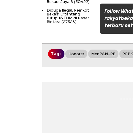
Bekasi Jaya 8
(30422)
Diduga Ilegal, Pemkot
Follow Wha
Bekasi Ditantang
Tutup 18 THM di Pasar
rakyatbeka
Bintara
(27328)
terbaru set
Tag :
Honorer
MenPAN-RB
PPPK