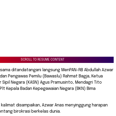
SCROLL TO RESUME CONTENT
sama ditandatangani langsung MenPAN-RB Abdullah Azwar
adan Pengawas Pemilu (Bawaslu) Rahmat Bagja, Ketua
r Sipil Negara (KASN) Agus Pramusinto, Mendagri Tito
 Plt Kepala Badan Kepegawaian Negara (BKN) Bima
n kalimat disampaikan, Azwar Anas menyinggung harapan
ntang birokrasi berkelas dunia.