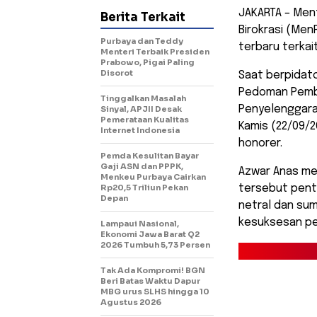
JAKARTA – Men
Berita Terkait
Birokrasi (Me
Purbaya dan Teddy
terbaru terkai
Menteri Terbaik Presiden
Prabowo, Pigai Paling
Disorot
Saat berpidat
Pedoman Pembi
Tinggalkan Masalah
Penyelenggara
Sinyal, APJII Desak
Pemerataan Kualitas
Kamis (22/09/2
Internet Indonesia
honorer.
Pemda Kesulitan Bayar
Gaji ASN dan PPPK,
Azwar Anas m
Menkeu Purbaya Cairkan
Rp20,5 Triliun Pekan
tersebut pent
Depan
netral dan su
kesuksesan pe
Lampaui Nasional,
Ekonomi Jawa Barat Q2
2026 Tumbuh 5,73 Persen
Tak Ada Kompromi! BGN
Beri Batas Waktu Dapur
MBG urus SLHS hingga 10
Agustus 2026