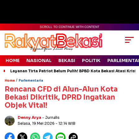
SCROLL TO CONTINUE WITH CONTENT
HOME
NASIONAL
BEKASI
POLITIK
PARLEMENTA
Layanan Tirta Patriot Belum Pulih! BPBD Kota Bekasi Atasi Krisis
/
Home
Parlementaria
Rencana CFD di Alun-Alun Kota
Bekasi Dikritik, DPRD Ingatkan
Objek Vital!
Denny Arya
- Jurnalis
Selasa, 19 Mei 2026
- 12:14 WIB