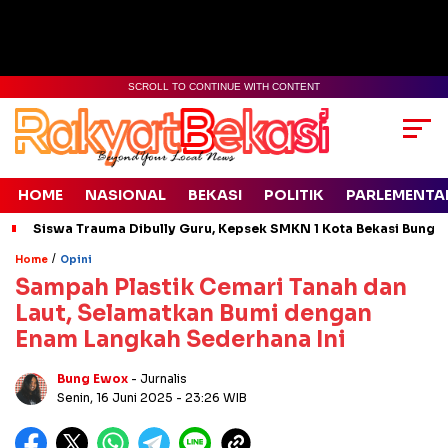
SCROLL TO CONTINUE WITH CONTENT
HOME
NASIONAL
BEKASI
POLITIK
PARLEMENTA
Siswa Trauma Dibully Guru, Kepsek SMKN 1 Kota Bekasi Bung
/
Home
Opini
Sampah Plastik Cemari Tanah dan
Laut, Selamatkan Bumi dengan
Enam Langkah Sederhana Ini
Bung Ewox
- Jurnalis
Senin, 16 Juni 2025
- 23:26 WIB