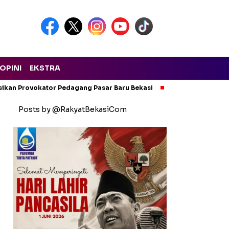
OPINI
EKSTRA
isikan Provokator Pedagang Pasar Baru Bekasi
Pencemaran Kali
Posts by @RakyatBekasiCom