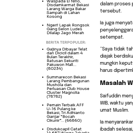
Waspada El Nino,
dalam proses 
Disdamkarmat Bekasi
Larang Warga Bakar
tersebut.
Sampah di Lahan
Kosong
Ia juga menya
Ngeri! Lapak Rongsok
Gang Selon Ludes
penyelenggara
Dilalap Jago Merah
setempat.
BERITA TERPOPULER:
Gajinya Dibayar Telat
“Saya tidak ta
dan Dicicil dalam 4
diajak berdisk
Bulan Terakhir,
Ratusan Sekuriti
mungkin keput
Pakuwon Mall…
(80234)
harus diperti
Summarecon Bekasi
Larang Pembangunan
Masalah W
Mushola dan
Perluasan Club House
Cluster Magnolia
Saifuddin meny
(78782)
WIB, waktu ya
Pemain Terbaik AFF
U-16 Pulang ke
umat Muslim.
Bekasi, Tri Adhianto
Ganjar “Bocah
Cikunir”…
(66860)
Ia menyaranka
Disdukcapil Catat
ibadah selesai
14.687 Warga Jakarta