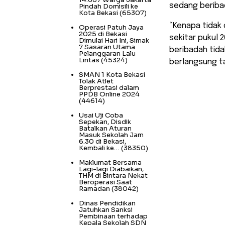
sedang beriba
Pindah Domisili ke
Kota Bekasi
(65307)
“Kenapa tidak 
Operasi Patuh Jaya
2025 di Bekasi
sekitar pukul
Dimulai Hari Ini, Simak
7 Sasaran Utama
beribadah tid
Pelanggaran Lalu
Lintas
(45324)
berlangsung t
SMAN 1 Kota Bekasi
Tolak Atlet
Berprestasi dalam
PPDB Online 2024
(44614)
Usai Uji Coba
Sepekan, Disdik
Batalkan Aturan
Masuk Sekolah Jam
6.30 di Bekasi,
Kembali ke…
(38350)
Maklumat Bersama
Lagi-lagi Diabaikan,
THM di Bintara Nekat
Beroperasi Saat
Ramadan
(38042)
Dinas Pendidikan
Jatuhkan Sanksi
Pembinaan terhadap
Kepala Sekolah SDN