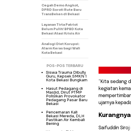
Cegah Demo Angkot,
DPRD Soroti Rute Baru
TransBeken di Bekasi
Layanan Tirta Patriot
Belum Pulih! BPBD Kota
Bekasi Atasi Krisis Air
Analogi Diet Korupsi:
Alarm Keras bagi Wali
Kota Bekasi
POS-POS TERBARU
Siswa Trauma Dibully
Guru, Kepsek SMKN 1
Kota Bekasi Bungkam
“Kita sedang 
Hasut Pedagang di
kegiatan kema
Masjid, Dirut PTMP
mempertimbang
Polisikan Provokator
Pedagang Pasar Baru
ujarnya kepad
Bekasi
Pencemaran Kali
Kurangnya
Bekasi Mereda, DLH
Pastikan Air Kembali
Bening
Saifuddin Siro