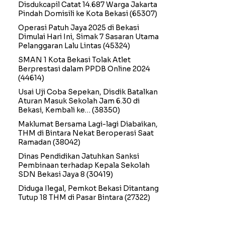
Disdukcapil Catat 14.687 Warga Jakarta
Pindah Domisili ke Kota Bekasi
(65307)
Operasi Patuh Jaya 2025 di Bekasi
Dimulai Hari Ini, Simak 7 Sasaran Utama
Pelanggaran Lalu Lintas
(45324)
SMAN 1 Kota Bekasi Tolak Atlet
Berprestasi dalam PPDB Online 2024
(44614)
Usai Uji Coba Sepekan, Disdik Batalkan
Aturan Masuk Sekolah Jam 6.30 di
Bekasi, Kembali ke…
(38350)
Maklumat Bersama Lagi-lagi Diabaikan,
THM di Bintara Nekat Beroperasi Saat
Ramadan
(38042)
Dinas Pendidikan Jatuhkan Sanksi
Pembinaan terhadap Kepala Sekolah
SDN Bekasi Jaya 8
(30419)
Diduga Ilegal, Pemkot Bekasi Ditantang
Tutup 18 THM di Pasar Bintara
(27322)