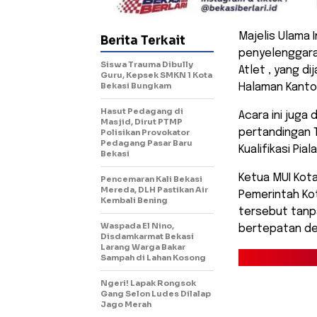
Majelis Ulama 
Berita Terkait
penyelenggara
Siswa Trauma Dibully
Atlet , yang d
Guru, Kepsek SMKN 1 Kota
Bekasi Bungkam
Halaman Kantor
Hasut Pedagang di
Acara ini juga
Masjid, Dirut PTMP
pertandingan 
Polisikan Provokator
Pedagang Pasar Baru
Kualifikasi Pial
Bekasi
Ketua MUI Kota
Pencemaran Kali Bekasi
Mereda, DLH Pastikan Air
Pemerintah Ko
Kembali Bening
tersebut tan
Waspada El Nino,
bertepatan den
Disdamkarmat Bekasi
Larang Warga Bakar
Sampah di Lahan Kosong
Ngeri! Lapak Rongsok
Gang Selon Ludes Dilalap
Jago Merah